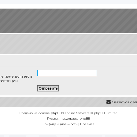
 не изменили его в
гистрации.
Связаться с 
Создано на основе
phpBB
® Forum Software © phpBB Limited
Русская поддержка phpBB
Конфиденциальность
|
Правила