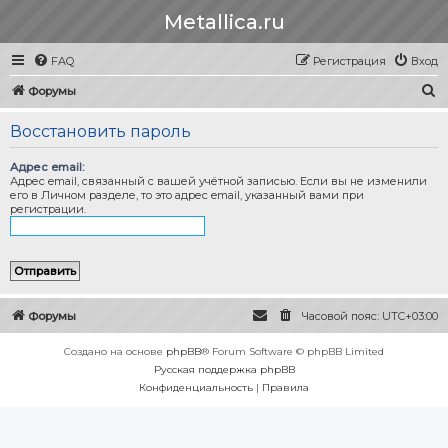
Metallica.ru
FAQ
Регистрация
Вход
П
Форумы
о
Восстановить пароль
и
с
Адрес email:
Адрес email, связанный с вашей учётной записью. Если вы не изменили
к
его в Личном разделе, то это адрес email, указанный вами при
регистрации.
Форумы
Часовой пояс:
UTC+03:00
Создано на основе
phpBB
® Forum Software © phpBB Limited
Русская поддержка phpBB
Конфиденциальность
|
Правила