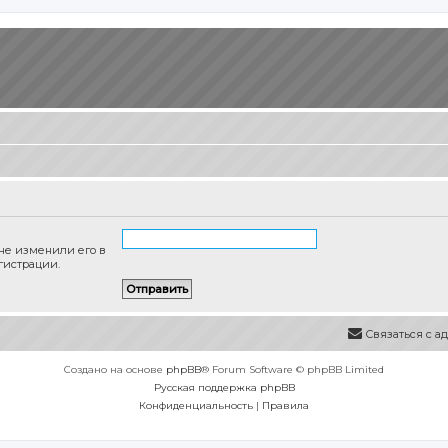
 не изменили его в
гистрации.
Связаться с 
Создано на основе
phpBB
® Forum Software © phpBB Limited
Русская поддержка phpBB
Конфиденциальность
|
Правила