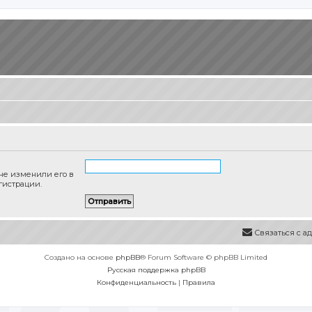
 не изменили его в
гистрации.
Связаться с 
Создано на основе
phpBB
® Forum Software © phpBB Limited
Русская поддержка phpBB
Конфиденциальность
|
Правила