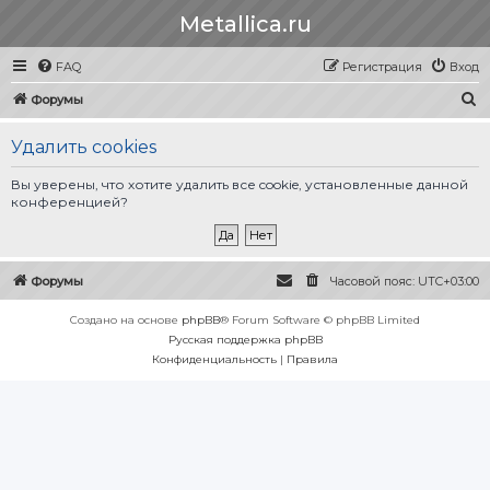
Metallica.ru
FAQ
Регистрация
Вход
П
Форумы
о
Удалить cookies
и
с
Вы уверены, что хотите удалить все cookie, установленные данной
конференцией?
к
Форумы
Часовой пояс:
UTC+03:00
Создано на основе
phpBB
® Forum Software © phpBB Limited
Русская поддержка phpBB
Конфиденциальность
|
Правила