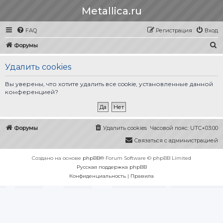
Metallica.ru
FAQ
Регистрация
Вход
П
Форумы
о
Удалить cookies
и
с
Вы уверены, что хотите удалить все cookie, установленные данной
конференцией?
к
Форумы
Удалить cookies
Часовой пояс:
UTC+03:00
Связаться с администрацией
Создано на основе
phpBB
® Forum Software © phpBB Limited
Русская поддержка phpBB
Конфиденциальность
|
Правила