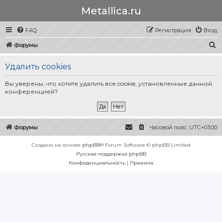
Metallica.ru
FAQ
Регистрация
Вход
П
Форумы
о
Удалить cookies
и
с
Вы уверены, что хотите удалить все cookie, установленные данной
конференцией?
к
Форумы
Часовой пояс:
UTC+03:00
Создано на основе
phpBB
® Forum Software © phpBB Limited
Русская поддержка phpBB
Конфиденциальность
|
Правила