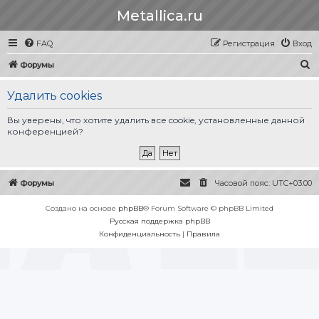
Metallica.ru
FAQ
Регистрация
Вход
П
Форумы
о
Удалить cookies
и
с
Вы уверены, что хотите удалить все cookie, установленные данной
конференцией?
к
Форумы
Часовой пояс:
UTC+03:00
Создано на основе
phpBB
® Forum Software © phpBB Limited
Русская поддержка phpBB
Конфиденциальность
|
Правила