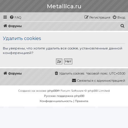
Metallica.ru
FAQ
Регистрация
Вход
П
Форумы
о
Удалить cookies
и
с
Вы уверены, что хотите удалить все cookie, установленные данной
конференцией?
к
Форумы
Удалить cookies
Часовой пояс:
UTC+03:00
Связаться с администрацией
Создано на основе
phpBB
® Forum Software © phpBB Limited
Русская поддержка phpBB
Конфиденциальность
|
Правила