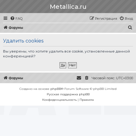
Metallica.ru
FAQ
Регистрация
Вход
П
Форумы
о
Удалить cookies
и
с
Вы уверены, что хотите удалить все cookie, установленные данной
конференцией?
к
Форумы
Часовой пояс:
UTC+03:00
Создано на основе
phpBB
® Forum Software © phpBB Limited
Русская поддержка phpBB
Конфиденциальность
|
Правила