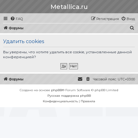
Metallica.ru
FAQ
Регистрация
Вход
П
Форумы
о
Удалить cookies
и
с
Вы уверены, что хотите удалить все cookie, установленные данной
конференцией?
к
Форумы
Часовой пояс:
UTC+03:00
Создано на основе
phpBB
® Forum Software © phpBB Limited
Русская поддержка phpBB
Конфиденциальность
|
Правила