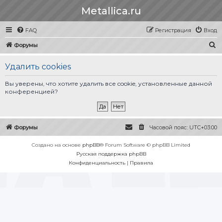
Metallica.ru
FAQ
Регистрация
Вход
П
Форумы
о
Удалить cookies
и
с
Вы уверены, что хотите удалить все cookie, установленные данной
конференцией?
к
Форумы
Часовой пояс:
UTC+03:00
Создано на основе
phpBB
® Forum Software © phpBB Limited
Русская поддержка phpBB
Конфиденциальность
|
Правила