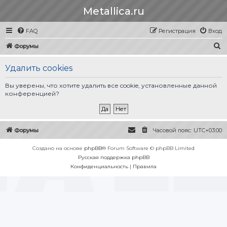
Metallica.ru
FAQ
Регистрация
Вход
П
Форумы
о
Удалить cookies
и
с
Вы уверены, что хотите удалить все cookie, установленные данной
конференцией?
к
Форумы
Часовой пояс:
UTC+03:00
Создано на основе
phpBB
® Forum Software © phpBB Limited
Русская поддержка phpBB
Конфиденциальность
|
Правила