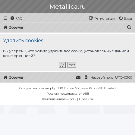
Metallica.ru
FAQ
Регистрация
Вход
П
Форумы
о
Удалить cookies
и
с
Вы уверены, что хотите удалить все cookie, установленные данной
конференцией?
к
Форумы
Часовой пояс:
UTC+03:00
Создано на основе
phpBB
® Forum Software © phpBB Limited
Русская поддержка phpBB
Конфиденциальность
|
Правила