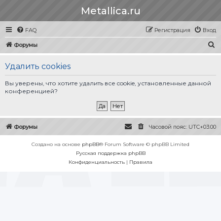
Metallica.ru
FAQ
Регистрация
Вход
П
Форумы
о
Удалить cookies
и
с
Вы уверены, что хотите удалить все cookie, установленные данной
конференцией?
к
Форумы
Часовой пояс:
UTC+03:00
Создано на основе
phpBB
® Forum Software © phpBB Limited
Русская поддержка phpBB
Конфиденциальность
|
Правила