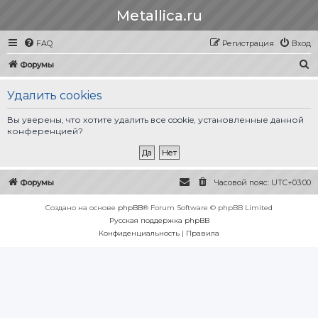
Metallica.ru
FAQ
Регистрация
Вход
П
Форумы
о
Удалить cookies
и
с
Вы уверены, что хотите удалить все cookie, установленные данной
конференцией?
к
Форумы
Часовой пояс:
UTC+03:00
Создано на основе
phpBB
® Forum Software © phpBB Limited
Русская поддержка phpBB
Конфиденциальность
|
Правила