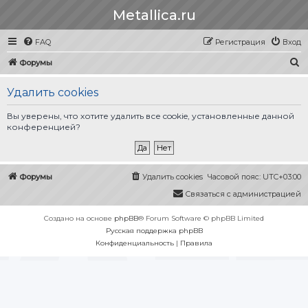
Metallica.ru
FAQ
Регистрация
Вход
П
Форумы
о
Удалить cookies
и
с
Вы уверены, что хотите удалить все cookie, установленные данной
конференцией?
к
Форумы
Удалить cookies
Часовой пояс:
UTC+03:00
Связаться с администрацией
Создано на основе
phpBB
® Forum Software © phpBB Limited
Русская поддержка phpBB
Конфиденциальность
|
Правила