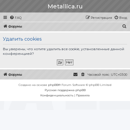
Metallica.ru
FAQ
Регистрация
Вход
П
Форумы
о
Удалить cookies
и
с
Вы уверены, что хотите удалить все cookie, установленные данной
конференцией?
к
Форумы
Часовой пояс:
UTC+03:00
Создано на основе
phpBB
® Forum Software © phpBB Limited
Русская поддержка phpBB
Конфиденциальность
|
Правила