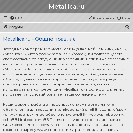
Metallica.ru
FAQ
Регистрация
Вход
П
Форумы
о
Metallica.ru - Общие правила
и
с
Заходя на конференцию «Metallica.ru» (в дальнейшем «мы», «наш»,
«Metallica.ru», «http://www.metallica.ru/board»), вы подтверждаете
к
своё согласие со следующими условиями. Если вы не согласны с
ними, пожалуйста, не заходите и не пользуйтесь форумами
«Metallica.ru». Мы оставляем за собой право изменять эти правила
в любое время и сделаем всё возможное, чтобы уведомить вас
об этом, однако с вашей стороны было бы разумным регулярно
просматривать этот текст на предмет изменений, так как
использование конференции «Metallica.ru» после обновления/
исправления условий означает ваше согласие с ними.
Наши форумы работают под управлением программного
обеспечения для создания конференций phpBB (в дальнейшем
«они», «программное обеспечение phpBB», «www.phpbb.com»,
«phpBB Limited», «phpBB Teams»), выпущенного по лицензии «
GNU General Public License v2
» (в дальнейшем «GPL»). Скачать его
можно по адресу
www.phpbb.com
. Ограничения лицензии GPL