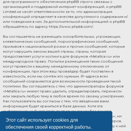
для программного обеспечения phpBB строго связаны с
организацией и поддержкой интернет-конференций, и phpBB
Limited не несёт ответственности за то, что администрация
конференций определяет в качестве допустимого содержания и/
или поведения в них. За дополнительной информацией о phpBB
обращайтесь по адресу
https://www.phpbb.com/
.
Вы соглашаетесь не размещать оскорбительных, угрожающих,
клеветнических сообщений, порнографических сообщений,
призывов к национальной розни и прочих сообщений, которые
могут нарушить законы вашей страны, страны, которая
предоставляет услуги хостинга для форумов «Metallica.ru» или
международное право. Попытки размещения таких сообщений
могут привести к вашему немедленному отключению от
конференции, при этом ваш провайдер будет поставлен в
известность, если мы сочтём это нужным. IP-адреса всех
сообщений сохраняются для возможности проведения такой
политики. Вы соглашаетесь с тем, что администраторы форумов
«Metallica.ru» имеют право удалить, отредактировать, перенести
или закрыть любую тему в любое время по своему усмотрению.
Как пользователь вы согласны с тем, что введённая вами
информация будет храниться в базе данных. Хотя эта
информация не будет открыта третьим лицам без вашего
разрешения, ни администрация конференции «Metallica.ru», ни
Этот сайт использует cookies для
phpBB Limited не может быть ответственна за действия хакеров,
которые могут привести к несанкционированному доступу к ней.
обеспечения своей корректной работы.