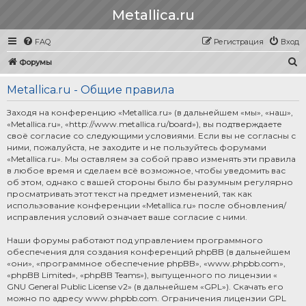
Metallica.ru
FAQ
Регистрация
Вход
П
Форумы
о
Metallica.ru - Общие правила
и
с
Заходя на конференцию «Metallica.ru» (в дальнейшем «мы», «наш»,
«Metallica.ru», «http://www.metallica.ru/board»), вы подтверждаете
к
своё согласие со следующими условиями. Если вы не согласны с
ними, пожалуйста, не заходите и не пользуйтесь форумами
«Metallica.ru». Мы оставляем за собой право изменять эти правила
в любое время и сделаем всё возможное, чтобы уведомить вас
об этом, однако с вашей стороны было бы разумным регулярно
просматривать этот текст на предмет изменений, так как
использование конференции «Metallica.ru» после обновления/
исправления условий означает ваше согласие с ними.
Наши форумы работают под управлением программного
обеспечения для создания конференций phpBB (в дальнейшем
«они», «программное обеспечение phpBB», «www.phpbb.com»,
«phpBB Limited», «phpBB Teams»), выпущенного по лицензии «
GNU General Public License v2
» (в дальнейшем «GPL»). Скачать его
можно по адресу
www.phpbb.com
. Ограничения лицензии GPL