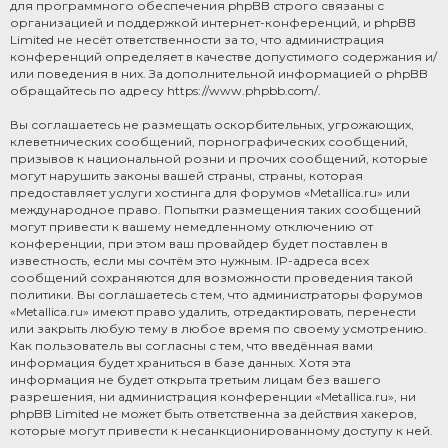
для программного обеспечения phpBB строго связаны с
организацией и поддержкой интернет-конференций, и phpBB
Limited не несёт ответственности за то, что администрация
конференций определяет в качестве допустимого содержания и/
или поведения в них. За дополнительной информацией о phpBB
обращайтесь по адресу
https://www.phpbb.com/
.
Вы соглашаетесь не размещать оскорбительных, угрожающих,
клеветнических сообщений, порнографических сообщений,
призывов к национальной розни и прочих сообщений, которые
могут нарушить законы вашей страны, страны, которая
предоставляет услуги хостинга для форумов «Metallica.ru» или
международное право. Попытки размещения таких сообщений
могут привести к вашему немедленному отключению от
конференции, при этом ваш провайдер будет поставлен в
известность, если мы сочтём это нужным. IP-адреса всех
сообщений сохраняются для возможности проведения такой
политики. Вы соглашаетесь с тем, что администраторы форумов
«Metallica.ru» имеют право удалить, отредактировать, перенести
или закрыть любую тему в любое время по своему усмотрению.
Как пользователь вы согласны с тем, что введённая вами
информация будет храниться в базе данных. Хотя эта
информация не будет открыта третьим лицам без вашего
разрешения, ни администрация конференции «Metallica.ru», ни
phpBB Limited не может быть ответственна за действия хакеров,
которые могут привести к несанкционированному доступу к ней.