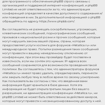
для программного обеспечения phpBB строго связаны с
организацией и поддержкой интернет-конференций, и phpBB
Limited не несёт ответственности за то, что администрация
конференций определяет в качестве допустимого содержания и/
или поведения в них. За дополнительной информацией о phpBB
обращайтесь по адресу
https://www.phpbb.com/
.
Вы соглашаетесь не размещать оскорбительных, угрожающих,
клеветнических сообщений, порнографических сообщений,
призывов к национальной розни и прочих сообщений, которые
могут нарушить законы вашей страны, страны, которая
предоставляет услуги хостинга для форумов «Metallica.ru» или
международное право. Попытки размещения таких сообщений
могут привести к вашему немедленному отключению от
конференции, при этом ваш провайдер будет поставлен в
известность, если мы сочтём это нужным. IP-адреса всех
сообщений сохраняются для возможности проведения такой
политики. Вы соглашаетесь с тем, что администраторы форумов
«Metallica.ru» имеют право удалить, отредактировать, перенести
или закрыть любую тему в любое время по своему усмотрению.
Как пользователь вы согласны с тем, что введённая вами
информация будет храниться в базе данных. Хотя эта
информация не будет открыта третьим лицам без вашего
разрешения, ни администрация конференции «Metallica.ru», ни
phpBB Limited не может быть ответственна за действия хакеров,
которые могут привести к несанкционированному доступу к ней.