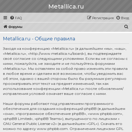
Metallica.ru
FAQ
Регистрация
Вход
П
Форумы
о
Metallica.ru - Общие правила
и
с
Заходя на конференцию «Metallica.ru» (в дальнейшем «мы», «наш»,
«Metallica.ru», «http://www.metallica.ru/board»), вы подтверждаете
к
своё согласие со следующими условиями. Если вы не согласны с
ними, пожалуйста, не заходите и не пользуйтесь форумами
«Metallica.ru». Мы оставляем за собой право изменять эти правила
в любое время и сделаем всё возможное, чтобы уведомить вас
об этом, однако с вашей стороны было бы разумным регулярно
просматривать этот текст на предмет изменений, так как
использование конференции «Metallica.ru» после обновления/
исправления условий означает ваше согласие с ними.
Наши форумы работают под управлением программного
обеспечения для создания конференций phpBB (в дальнейшем
«они», «программное обеспечение phpBB», «www.phpbb.com»,
«phpBB Limited», «phpBB Teams»), выпущенного по лицензии «
GNU General Public License v2
» (в дальнейшем «GPL»). Скачать его
можно по адресу
www.phpbb.com
. Ограничения лицензии GPL