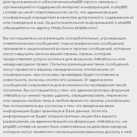
для программного обеспечения phpBB строго связаны с
организацией и поддержкой интернет-конференций, и phpBB
Limited не несёт ответственности за то, что администрация
конференций определяет в качестве допустимого содержания и/
или поведения в них. За дополнительной информацией о phpBB
обращайтесь по адресу
https://www.phpbb.com/
.
Вы соглашаетесь не размещать оскорбительных, угрожающих,
клеветнических сообщений, порнографических сообщений,
призывов к национальной розни и прочих сообщений, которые
могут нарушить законы вашей страны, страны, которая
предоставляет услуги хостинга для форумов «Metallica.ru» или
международное право. Попытки размещения таких сообщений
могут привести к вашему немедленному отключению от
конференции, при этом ваш провайдер будет поставлен в
известность, если мы сочтём это нужным. IP-адреса всех
сообщений сохраняются для возможности проведения такой
политики. Вы соглашаетесь с тем, что администраторы форумов
«Metallica.ru» имеют право удалить, отредактировать, перенести
или закрыть любую тему в любое время по своему усмотрению.
Как пользователь вы согласны с тем, что введённая вами
информация будет храниться в базе данных. Хотя эта
информация не будет открыта третьим лицам без вашего
разрешения, ни администрация конференции «Metallica.ru», ни
phpBB Limited не может быть ответственна за действия хакеров,
которые могут привести к несанкционированному доступу к ней.