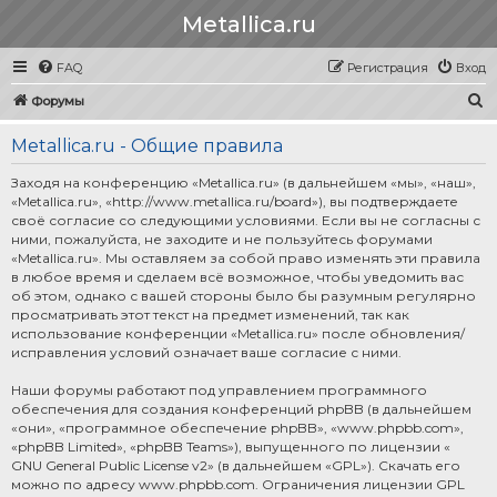
Metallica.ru
FAQ
Регистрация
Вход
П
Форумы
о
Metallica.ru - Общие правила
и
с
Заходя на конференцию «Metallica.ru» (в дальнейшем «мы», «наш»,
«Metallica.ru», «http://www.metallica.ru/board»), вы подтверждаете
к
своё согласие со следующими условиями. Если вы не согласны с
ними, пожалуйста, не заходите и не пользуйтесь форумами
«Metallica.ru». Мы оставляем за собой право изменять эти правила
в любое время и сделаем всё возможное, чтобы уведомить вас
об этом, однако с вашей стороны было бы разумным регулярно
просматривать этот текст на предмет изменений, так как
использование конференции «Metallica.ru» после обновления/
исправления условий означает ваше согласие с ними.
Наши форумы работают под управлением программного
обеспечения для создания конференций phpBB (в дальнейшем
«они», «программное обеспечение phpBB», «www.phpbb.com»,
«phpBB Limited», «phpBB Teams»), выпущенного по лицензии «
GNU General Public License v2
» (в дальнейшем «GPL»). Скачать его
можно по адресу
www.phpbb.com
. Ограничения лицензии GPL