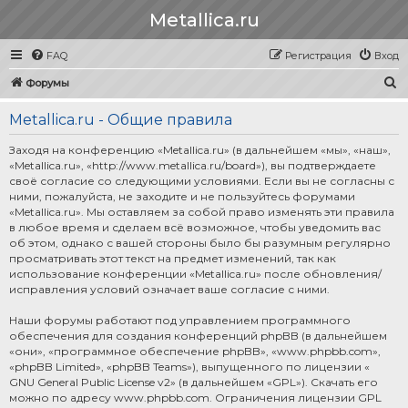
Metallica.ru
FAQ
Регистрация
Вход
П
Форумы
о
Metallica.ru - Общие правила
и
с
Заходя на конференцию «Metallica.ru» (в дальнейшем «мы», «наш»,
«Metallica.ru», «http://www.metallica.ru/board»), вы подтверждаете
к
своё согласие со следующими условиями. Если вы не согласны с
ними, пожалуйста, не заходите и не пользуйтесь форумами
«Metallica.ru». Мы оставляем за собой право изменять эти правила
в любое время и сделаем всё возможное, чтобы уведомить вас
об этом, однако с вашей стороны было бы разумным регулярно
просматривать этот текст на предмет изменений, так как
использование конференции «Metallica.ru» после обновления/
исправления условий означает ваше согласие с ними.
Наши форумы работают под управлением программного
обеспечения для создания конференций phpBB (в дальнейшем
«они», «программное обеспечение phpBB», «www.phpbb.com»,
«phpBB Limited», «phpBB Teams»), выпущенного по лицензии «
GNU General Public License v2
» (в дальнейшем «GPL»). Скачать его
можно по адресу
www.phpbb.com
. Ограничения лицензии GPL