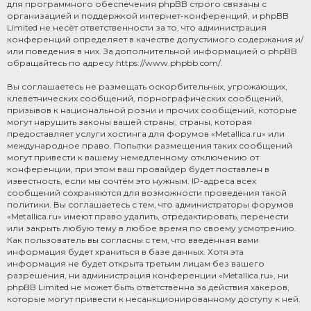
для программного обеспечения phpBB строго связаны с
организацией и поддержкой интернет-конференций, и phpBB
Limited не несёт ответственности за то, что администрация
конференций определяет в качестве допустимого содержания и/
или поведения в них. За дополнительной информацией о phpBB
обращайтесь по адресу
https://www.phpbb.com/
.
Вы соглашаетесь не размещать оскорбительных, угрожающих,
клеветнических сообщений, порнографических сообщений,
призывов к национальной розни и прочих сообщений, которые
могут нарушить законы вашей страны, страны, которая
предоставляет услуги хостинга для форумов «Metallica.ru» или
международное право. Попытки размещения таких сообщений
могут привести к вашему немедленному отключению от
конференции, при этом ваш провайдер будет поставлен в
известность, если мы сочтём это нужным. IP-адреса всех
сообщений сохраняются для возможности проведения такой
политики. Вы соглашаетесь с тем, что администраторы форумов
«Metallica.ru» имеют право удалить, отредактировать, перенести
или закрыть любую тему в любое время по своему усмотрению.
Как пользователь вы согласны с тем, что введённая вами
информация будет храниться в базе данных. Хотя эта
информация не будет открыта третьим лицам без вашего
разрешения, ни администрация конференции «Metallica.ru», ни
phpBB Limited не может быть ответственна за действия хакеров,
которые могут привести к несанкционированному доступу к ней.