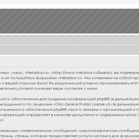
мы», «наш», «Metallica.ru», «http://www.metallica.ru/board»), вы под
е и не пользуйтесь форумами «Metallica.ru». Мы оставляем за собой 
о с вашей стороны было бы разумным регулярно просматривать этот 
авления условий означает ваше согласие с ними.
ого обеспечения для создания конференций phpBB (в дальнейшем
 выпущенного по лицензии «
GNU General Public License v2
» (в дальнейш
рограммного обеспечения phpBB строго связаны с организацией и п
я конференций определяет в качестве допустимого содержания и/или
m/
.
рожающих, клеветнических сообщений, порнографических сообщени
раны, страны, которая предоставляет услуги хостинга для форумов 