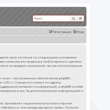
Поиск
Расширенный п
Регистрация
Вход
тверждаете своё согласие со следующими условиями.
право изменять эти правила в любое время и сделаем
текст на предмет изменений, так как использование
 «они», «программное обеспечение phpBB»,
ем «GPL»). Скачать его можно по адресу
оддержкой интернет-конференций, и phpBB Limited
 поведения в них. За дополнительной информацией о
й, призывов к национальной розни и прочих
«Metallica.ru» или международное право. Попытки