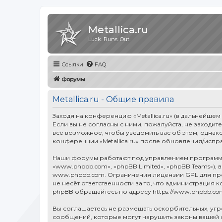
Metallica.ru
Luck. Runs. Out.
Ссылки
FAQ
Форумы
Metallica.ru - Общие правила
Заходя на конференцию «Metallica.ru» (в дальнейшем «
Если вы не согласны с ними, пожалуйста, не заходит
всё возможное, чтобы уведомить вас об этом, однак
конференции «Metallica.ru» после обновления/испр
Наши форумы работают под управлением программн
«www.phpbb.com», «phpBB Limited», «phpBB Teams»),
www.phpbb.com
. Ограничения лицензии GPL для п
не несёт ответственности за то, что администраци
phpBB обращайтесь по адресу
https://www.phpbb.co
Вы соглашаетесь не размещать оскорбительных, уг
сообщений, которые могут нарушить законы вашей ст