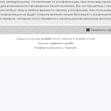
му немедленному отключению от конференции, при этом ваш провай
для возможности проведения такой политики. Вы соглашаетесь с тем,
рыть любую тему в любое время по своему усмотрению. Как пользоват
а информация не будет открыта третьим лицам без вашего разрешения
ия хакеров, которые могут привести к несанкционированному доступу
Связаться с 
Создано на основе
phpBB
® Forum Software © phpBB Limited
Русская поддержка phpBB
Конфиденциальность
|
Правила