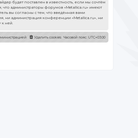
дер будет поставлен в известность, если мы сочтём
 что администраторы форумов «Metallica.ru» имеют
ель вы согласны с тем, что введённая вами
, ни администрация конференции «Metallica.ru», ни
 к ней.
администрацией
Удалить cookies
Часовой пояс:
UTC+03:00