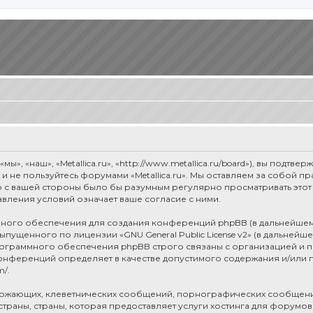
мы», «наш», «Metallica.ru», «http://www.metallica.ru/board»), вы под
е и не пользуйтесь форумами «Metallica.ru». Мы оставляем за собой 
о с вашей стороны было бы разумным регулярно просматривать этот 
авления условий означает ваше согласие с ними.
ого обеспечения для создания конференций phpBB (в дальнейшем
 выпущенного по лицензии «
GNU General Public License v2
» (в дальнейш
рограммного обеспечения phpBB строго связаны с организацией и п
я конференций определяет в качестве допустимого содержания и/или
m/
.
рожающих, клеветнических сообщений, порнографических сообщени
раны, страны, которая предоставляет услуги хостинга для форумов 