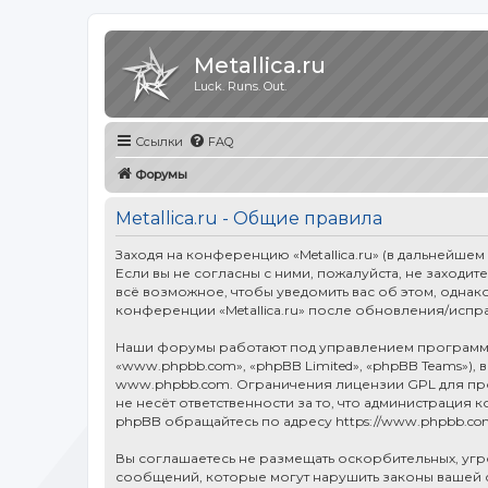
Metallica.ru
Luck. Runs. Out.
Ссылки
FAQ
Форумы
Metallica.ru - Общие правила
Заходя на конференцию «Metallica.ru» (в дальнейшем «
Если вы не согласны с ними, пожалуйста, не заходит
всё возможное, чтобы уведомить вас об этом, однак
конференции «Metallica.ru» после обновления/испр
Наши форумы работают под управлением программн
«www.phpbb.com», «phpBB Limited», «phpBB Teams»),
www.phpbb.com
. Ограничения лицензии GPL для п
не несёт ответственности за то, что администраци
phpBB обращайтесь по адресу
https://www.phpbb.co
Вы соглашаетесь не размещать оскорбительных, уг
сообщений, которые могут нарушить законы вашей ст