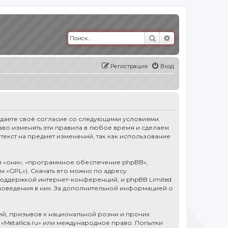
Поиск
Расширенный п
Регистрация
Вход
тверждаете своё согласие со следующими условиями.
право изменять эти правила в любое время и сделаем
текст на предмет изменений, так как использование
 «они», «программное обеспечение phpBB»,
ем «GPL»). Скачать его можно по адресу
оддержкой интернет-конференций, и phpBB Limited
 поведения в них. За дополнительной информацией о
й, призывов к национальной розни и прочих
«Metallica.ru» или международное право. Попытки