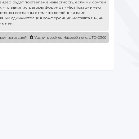
дер будет поставлен в известность, если мы сочтём
 что администраторы форумов «Metallica.ru» имеют
ель вы согласны с тем, что введённая вами
, ни администрация конференции «Metallica.ru», ни
 к ней.
администрацией
Удалить cookies
Часовой пояс:
UTC+03:00