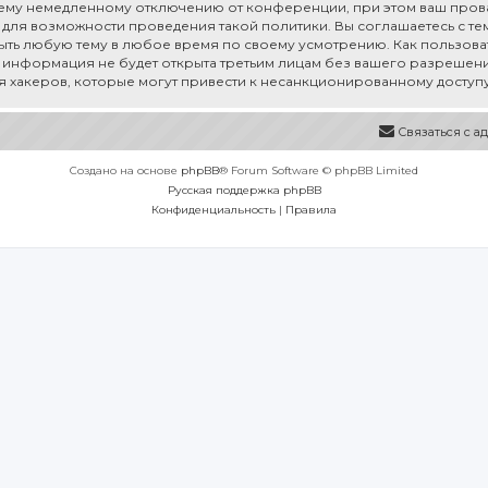
му немедленному отключению от конференции, при этом ваш провай
для возможности проведения такой политики. Вы соглашаетесь с тем,
рыть любую тему в любое время по своему усмотрению. Как пользоват
а информация не будет открыта третьим лицам без вашего разрешения
ия хакеров, которые могут привести к несанкционированному доступу
Связаться с 
Создано на основе
phpBB
® Forum Software © phpBB Limited
Русская поддержка phpBB
Конфиденциальность
|
Правила