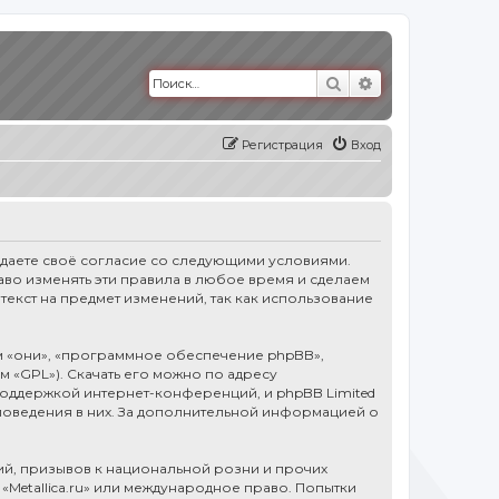
Поиск
Расширенный п
Регистрация
Вход
тверждаете своё согласие со следующими условиями.
право изменять эти правила в любое время и сделаем
текст на предмет изменений, так как использование
 «они», «программное обеспечение phpBB»,
ем «GPL»). Скачать его можно по адресу
оддержкой интернет-конференций, и phpBB Limited
 поведения в них. За дополнительной информацией о
й, призывов к национальной розни и прочих
«Metallica.ru» или международное право. Попытки