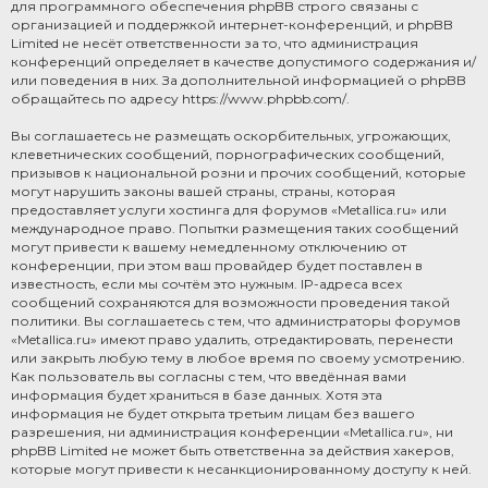
для программного обеспечения phpBB строго связаны с
организацией и поддержкой интернет-конференций, и phpBB
Limited не несёт ответственности за то, что администрация
конференций определяет в качестве допустимого содержания и/
или поведения в них. За дополнительной информацией о phpBB
обращайтесь по адресу
https://www.phpbb.com/
.
Вы соглашаетесь не размещать оскорбительных, угрожающих,
клеветнических сообщений, порнографических сообщений,
призывов к национальной розни и прочих сообщений, которые
могут нарушить законы вашей страны, страны, которая
предоставляет услуги хостинга для форумов «Metallica.ru» или
международное право. Попытки размещения таких сообщений
могут привести к вашему немедленному отключению от
конференции, при этом ваш провайдер будет поставлен в
известность, если мы сочтём это нужным. IP-адреса всех
сообщений сохраняются для возможности проведения такой
политики. Вы соглашаетесь с тем, что администраторы форумов
«Metallica.ru» имеют право удалить, отредактировать, перенести
или закрыть любую тему в любое время по своему усмотрению.
Как пользователь вы согласны с тем, что введённая вами
информация будет храниться в базе данных. Хотя эта
информация не будет открыта третьим лицам без вашего
разрешения, ни администрация конференции «Metallica.ru», ни
phpBB Limited не может быть ответственна за действия хакеров,
которые могут привести к несанкционированному доступу к ней.