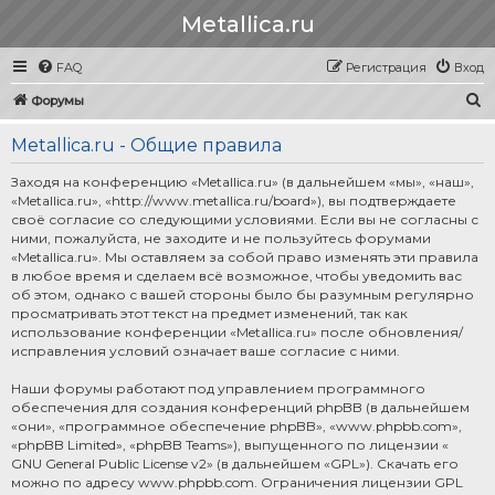
Metallica.ru
FAQ
Регистрация
Вход
П
Форумы
о
Metallica.ru - Общие правила
и
с
Заходя на конференцию «Metallica.ru» (в дальнейшем «мы», «наш»,
«Metallica.ru», «http://www.metallica.ru/board»), вы подтверждаете
к
своё согласие со следующими условиями. Если вы не согласны с
ними, пожалуйста, не заходите и не пользуйтесь форумами
«Metallica.ru». Мы оставляем за собой право изменять эти правила
в любое время и сделаем всё возможное, чтобы уведомить вас
об этом, однако с вашей стороны было бы разумным регулярно
просматривать этот текст на предмет изменений, так как
использование конференции «Metallica.ru» после обновления/
исправления условий означает ваше согласие с ними.
Наши форумы работают под управлением программного
обеспечения для создания конференций phpBB (в дальнейшем
«они», «программное обеспечение phpBB», «www.phpbb.com»,
«phpBB Limited», «phpBB Teams»), выпущенного по лицензии «
GNU General Public License v2
» (в дальнейшем «GPL»). Скачать его
можно по адресу
www.phpbb.com
. Ограничения лицензии GPL