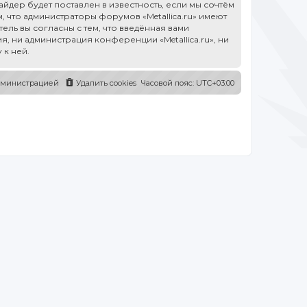
дер будет поставлен в известность, если мы сочтём
 что администраторы форумов «Metallica.ru» имеют
ель вы согласны с тем, что введённая вами
, ни администрация конференции «Metallica.ru», ни
 к ней.
администрацией
Удалить cookies
Часовой пояс:
UTC+03:00