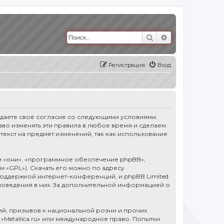
Поиск
Расширенный п
Регистрация
Вход
тверждаете своё согласие со следующими условиями.
право изменять эти правила в любое время и сделаем
текст на предмет изменений, так как использование
 «они», «программное обеспечение phpBB»,
ем «GPL»). Скачать его можно по адресу
оддержкой интернет-конференций, и phpBB Limited
 поведения в них. За дополнительной информацией о
й, призывов к национальной розни и прочих
«Metallica.ru» или международное право. Попытки