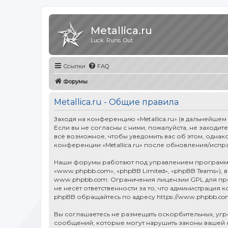
Metallica.ru
Luck. Runs. Out.
Ссылки
FAQ
Форумы
Metallica.ru - Общие правила
Заходя на конференцию «Metallica.ru» (в дальнейшем «
Если вы не согласны с ними, пожалуйста, не заходит
всё возможное, чтобы уведомить вас об этом, однак
конференции «Metallica.ru» после обновления/испр
Наши форумы работают под управлением программн
«www.phpbb.com», «phpBB Limited», «phpBB Teams»),
www.phpbb.com
. Ограничения лицензии GPL для п
не несёт ответственности за то, что администраци
phpBB обращайтесь по адресу
https://www.phpbb.co
Вы соглашаетесь не размещать оскорбительных, уг
сообщений, которые могут нарушить законы вашей ст