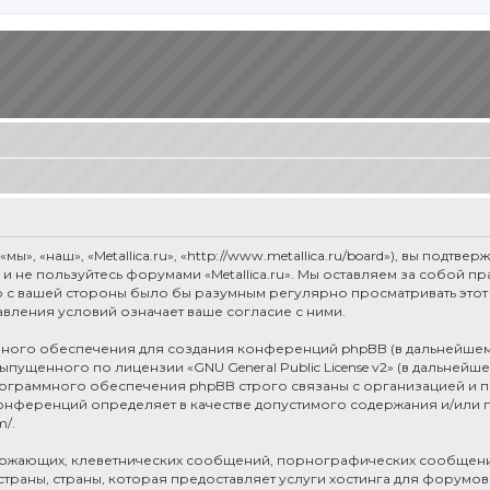
мы», «наш», «Metallica.ru», «http://www.metallica.ru/board»), вы под
е и не пользуйтесь форумами «Metallica.ru». Мы оставляем за собой 
о с вашей стороны было бы разумным регулярно просматривать этот 
авления условий означает ваше согласие с ними.
ого обеспечения для создания конференций phpBB (в дальнейшем
 выпущенного по лицензии «
GNU General Public License v2
» (в дальнейш
рограммного обеспечения phpBB строго связаны с организацией и п
я конференций определяет в качестве допустимого содержания и/или
m/
.
рожающих, клеветнических сообщений, порнографических сообщени
раны, страны, которая предоставляет услуги хостинга для форумов 