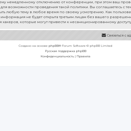
му немедленному отключению от конференции, при этом ваш провай
для возможности проведения такой политики. Вы соглашаетесь с тем,
рыть любую тему в любое время по своему усмотрению. Как пользоват
а информация не будет открыта третьим лицам без вашего разрешения
ия хакеров, которые могут привести к несанкционированному доступу
Связаться с 
Создано на основе
phpBB
® Forum Software © phpBB Limited
Русская поддержка phpBB
Конфиденциальность
|
Правила