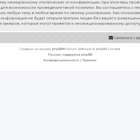
му немедленному отключению от конференции, при этом ваш провай
для возможности проведения такой политики. Вы соглашаетесь с тем,
рыть любую тему в любое время по своему усмотрению. Как пользоват
а информация не будет открыта третьим лицам без вашего разрешения
ия хакеров, которые могут привести к несанкционированному доступу
Связаться с 
Создано на основе
phpBB
® Forum Software © phpBB Limited
Русская поддержка phpBB
Конфиденциальность
|
Правила