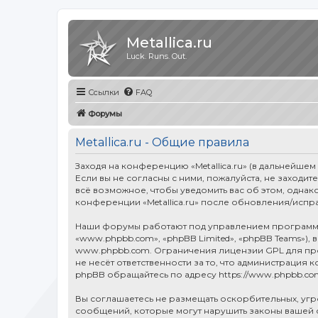
Metallica.ru
Luck. Runs. Out.
Ссылки
FAQ
Форумы
Metallica.ru - Общие правила
Заходя на конференцию «Metallica.ru» (в дальнейшем «
Если вы не согласны с ними, пожалуйста, не заходит
всё возможное, чтобы уведомить вас об этом, однак
конференции «Metallica.ru» после обновления/испр
Наши форумы работают под управлением программн
«www.phpbb.com», «phpBB Limited», «phpBB Teams»),
www.phpbb.com
. Ограничения лицензии GPL для п
не несёт ответственности за то, что администраци
phpBB обращайтесь по адресу
https://www.phpbb.co
Вы соглашаетесь не размещать оскорбительных, уг
сообщений, которые могут нарушить законы вашей ст