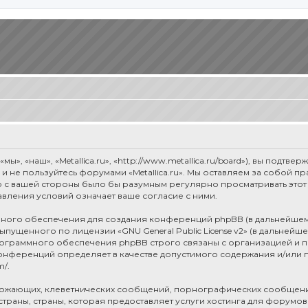
мы», «наш», «Metallica.ru», «http://www.metallica.ru/board»), вы под
е и не пользуйтесь форумами «Metallica.ru». Мы оставляем за собой 
о с вашей стороны было бы разумным регулярно просматривать этот 
авления условий означает ваше согласие с ними.
ого обеспечения для создания конференций phpBB (в дальнейшем
 выпущенного по лицензии «
GNU General Public License v2
» (в дальнейш
рограммного обеспечения phpBB строго связаны с организацией и п
я конференций определяет в качестве допустимого содержания и/или
m/
.
рожающих, клеветнических сообщений, порнографических сообщени
раны, страны, которая предоставляет услуги хостинга для форумов 