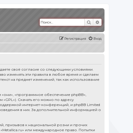
Поиск
Расширенный п
Регистрация
Вход
тверждаете своё согласие со следующими условиями.
право изменять эти правила в любое время и сделаем
текст на предмет изменений, так как использование
 «они», «программное обеспечение phpBB»,
ем «GPL»). Скачать его можно по адресу
оддержкой интернет-конференций, и phpBB Limited
 поведения в них. За дополнительной информацией о
й, призывов к национальной розни и прочих
«Metallica.ru» или международное право. Попытки