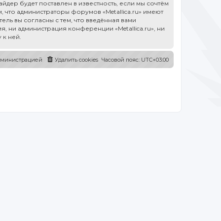
дер будет поставлен в известность, если мы сочтём
 что администраторы форумов «Metallica.ru» имеют
ель вы согласны с тем, что введённая вами
, ни администрация конференции «Metallica.ru», ни
 к ней.
администрацией
Удалить cookies
Часовой пояс:
UTC+03:00