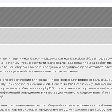
мы», «наш», «Metallica.ru», «http://www.metallica.ru/board»), вы под
е и не пользуйтесь форумами «Metallica.ru». Мы оставляем за собой 
о с вашей стороны было бы разумным регулярно просматривать этот 
авления условий означает ваше согласие с ними.
ого обеспечения для создания конференций phpBB (в дальнейшем
 выпущенного по лицензии «
GNU General Public License v2
» (в дальнейш
рограммного обеспечения phpBB строго связаны с организацией и п
я конференций определяет в качестве допустимого содержания и/или
m/
.
рожающих, клеветнических сообщений, порнографических сообщени
раны, страны, которая предоставляет услуги хостинга для форумов 