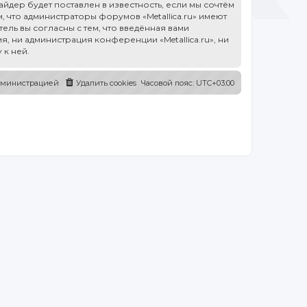
дер будет поставлен в известность, если мы сочтём
 что администраторы форумов «Metallica.ru» имеют
ель вы согласны с тем, что введённая вами
, ни администрация конференции «Metallica.ru», ни
 к ней.
администрацией
Удалить cookies
Часовой пояс:
UTC+03:00