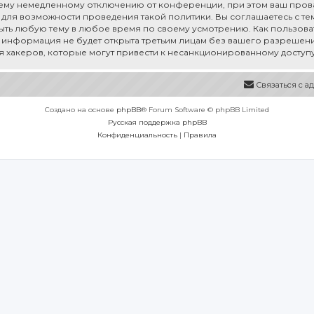
му немедленному отключению от конференции, при этом ваш провай
для возможности проведения такой политики. Вы соглашаетесь с тем,
рыть любую тему в любое время по своему усмотрению. Как пользоват
а информация не будет открыта третьим лицам без вашего разрешения
ия хакеров, которые могут привести к несанкционированному доступу
Связаться с 
Создано на основе
phpBB
® Forum Software © phpBB Limited
Русская поддержка phpBB
Конфиденциальность
|
Правила