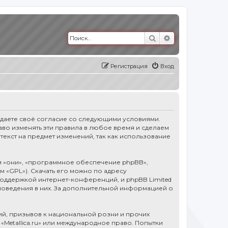
Поиск
Расширенный п
Регистрация
Вход
тверждаете своё согласие со следующими условиями.
право изменять эти правила в любое время и сделаем
текст на предмет изменений, так как использование
 «они», «программное обеспечение phpBB»,
ем «GPL»). Скачать его можно по адресу
оддержкой интернет-конференций, и phpBB Limited
 поведения в них. За дополнительной информацией о
й, призывов к национальной розни и прочих
«Metallica.ru» или международное право. Попытки