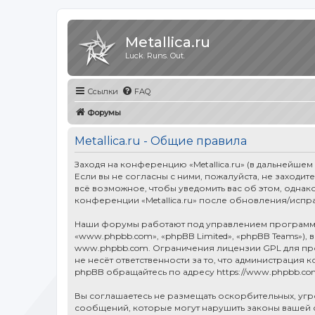
Metallica.ru
Luck. Runs. Out.
Ссылки
FAQ
Форумы
Metallica.ru - Общие правила
Заходя на конференцию «Metallica.ru» (в дальнейшем «
Если вы не согласны с ними, пожалуйста, не заходит
всё возможное, чтобы уведомить вас об этом, однак
конференции «Metallica.ru» после обновления/испр
Наши форумы работают под управлением программн
«www.phpbb.com», «phpBB Limited», «phpBB Teams»),
www.phpbb.com
. Ограничения лицензии GPL для п
не несёт ответственности за то, что администраци
phpBB обращайтесь по адресу
https://www.phpbb.co
Вы соглашаетесь не размещать оскорбительных, уг
сообщений, которые могут нарушить законы вашей ст