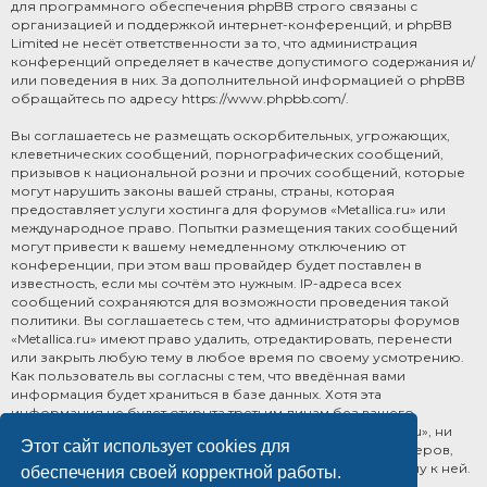
для программного обеспечения phpBB строго связаны с
организацией и поддержкой интернет-конференций, и phpBB
Limited не несёт ответственности за то, что администрация
конференций определяет в качестве допустимого содержания и/
или поведения в них. За дополнительной информацией о phpBB
обращайтесь по адресу
https://www.phpbb.com/
.
Вы соглашаетесь не размещать оскорбительных, угрожающих,
клеветнических сообщений, порнографических сообщений,
призывов к национальной розни и прочих сообщений, которые
могут нарушить законы вашей страны, страны, которая
предоставляет услуги хостинга для форумов «Metallica.ru» или
международное право. Попытки размещения таких сообщений
могут привести к вашему немедленному отключению от
конференции, при этом ваш провайдер будет поставлен в
известность, если мы сочтём это нужным. IP-адреса всех
сообщений сохраняются для возможности проведения такой
политики. Вы соглашаетесь с тем, что администраторы форумов
«Metallica.ru» имеют право удалить, отредактировать, перенести
или закрыть любую тему в любое время по своему усмотрению.
Как пользователь вы согласны с тем, что введённая вами
информация будет храниться в базе данных. Хотя эта
информация не будет открыта третьим лицам без вашего
разрешения, ни администрация конференции «Metallica.ru», ни
Этот сайт использует cookies для
phpBB Limited не может быть ответственна за действия хакеров,
которые могут привести к несанкционированному доступу к ней.
обеспечения своей корректной работы.