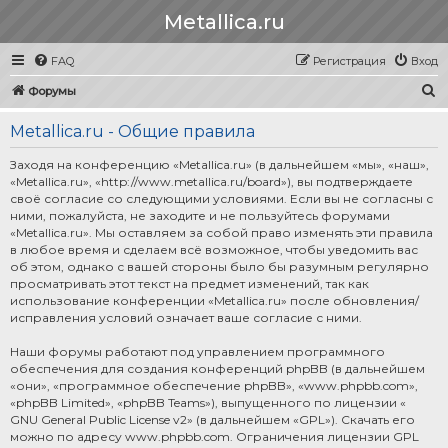
Metallica.ru
FAQ
Регистрация
Вход
П
Форумы
о
Metallica.ru - Общие правила
и
с
Заходя на конференцию «Metallica.ru» (в дальнейшем «мы», «наш»,
«Metallica.ru», «http://www.metallica.ru/board»), вы подтверждаете
к
своё согласие со следующими условиями. Если вы не согласны с
ними, пожалуйста, не заходите и не пользуйтесь форумами
«Metallica.ru». Мы оставляем за собой право изменять эти правила
в любое время и сделаем всё возможное, чтобы уведомить вас
об этом, однако с вашей стороны было бы разумным регулярно
просматривать этот текст на предмет изменений, так как
использование конференции «Metallica.ru» после обновления/
исправления условий означает ваше согласие с ними.
Наши форумы работают под управлением программного
обеспечения для создания конференций phpBB (в дальнейшем
«они», «программное обеспечение phpBB», «www.phpbb.com»,
«phpBB Limited», «phpBB Teams»), выпущенного по лицензии «
GNU General Public License v2
» (в дальнейшем «GPL»). Скачать его
можно по адресу
www.phpbb.com
. Ограничения лицензии GPL