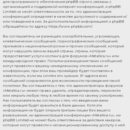
для программного обеспечения phpBB строго связаны с
организацией и поддержкой интернет-конференций, и phpBB
Limited не несёт ответственности за то, что администрация
конференций определяет в качестве допустимого содержания и/
или поведения в них. За дополнительной информацией о phpBB
обращайтесь по адресу
https://www.phpbb.com/
.
Вы соглашаетесь не размещать оскорбительных, угрожающих,
клеветнических сообщений, порнографических сообщений,
призывов к национальной розни и прочих сообщений, которые
могут нарушить законы вашей страны, страны, которая
предоставляет услуги хостинга для форумов «Metallica.ru» или
международное право. Попытки размещения таких сообщений
могут привести к вашему немедленному отключению от
конференции, при этом ваш провайдер будет поставлен в
известность, если мы сочтём это нужным. IP-адреса всех
сообщений сохраняются для возможности проведения такой
политики. Вы соглашаетесь с тем, что администраторы форумов
«Metallica.ru» имеют право удалить, отредактировать, перенести
или закрыть любую тему в любое время по своему усмотрению.
Как пользователь вы согласны с тем, что введённая вами
информация будет храниться в базе данных. Хотя эта
информация не будет открыта третьим лицам без вашего
разрешения, ни администрация конференции «Metallica.ru», ни
phpBB Limited не может быть ответственна за действия хакеров,
которые могут привести к несанкционированному доступу к ней.