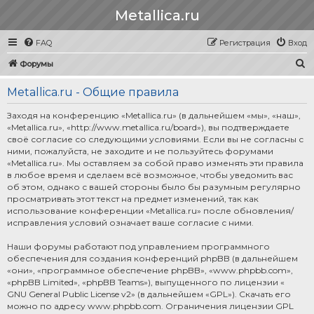
Metallica.ru
FAQ
Регистрация
Вход
П
Форумы
о
Metallica.ru - Общие правила
и
с
Заходя на конференцию «Metallica.ru» (в дальнейшем «мы», «наш»,
«Metallica.ru», «http://www.metallica.ru/board»), вы подтверждаете
к
своё согласие со следующими условиями. Если вы не согласны с
ними, пожалуйста, не заходите и не пользуйтесь форумами
«Metallica.ru». Мы оставляем за собой право изменять эти правила
в любое время и сделаем всё возможное, чтобы уведомить вас
об этом, однако с вашей стороны было бы разумным регулярно
просматривать этот текст на предмет изменений, так как
использование конференции «Metallica.ru» после обновления/
исправления условий означает ваше согласие с ними.
Наши форумы работают под управлением программного
обеспечения для создания конференций phpBB (в дальнейшем
«они», «программное обеспечение phpBB», «www.phpbb.com»,
«phpBB Limited», «phpBB Teams»), выпущенного по лицензии «
GNU General Public License v2
» (в дальнейшем «GPL»). Скачать его
можно по адресу
www.phpbb.com
. Ограничения лицензии GPL