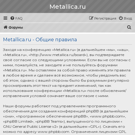
Metallica.ru
FAQ
Регистрация
Вход
П
Форумы
о
Metallica.ru - Общие правила
и
с
Заходя на конференцию «Metallica.ru» (в дальнейшем «мы», «наш»,
«Metallica.ru», «http://www.metallica.ru/board»), вы подтверждаете
к
своё согласие со следующими условиями. Если вы не согласны с
ними, пожалуйста, не заходите и не пользуйтесь форумами
«Metallica.ru». Мы оставляем за собой право изменять эти правила
в любое время и сделаем всё возможное, чтобы уведомить вас
об этом, однако с вашей стороны было бы разумным регулярно
просматривать этот текст на предмет изменений, так как
использование конференции «Metallica.ru» после обновления/
исправления условий означает ваше согласие с ними.
Наши форумы работают под управлением программного
обеспечения для создания конференций phpBB (в дальнейшем
«они», «программное обеспечение phpBB», «www.phpbb.com»,
«phpBB Limited», «phpBB Teams»), выпущенного по лицензии «
GNU General Public License v2
» (в дальнейшем «GPL»). Скачать его
можно по адресу
www.phpbb.com
. Ограничения лицензии GPL