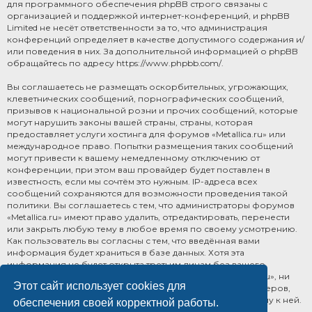
для программного обеспечения phpBB строго связаны с
организацией и поддержкой интернет-конференций, и phpBB
Limited не несёт ответственности за то, что администрация
конференций определяет в качестве допустимого содержания и/
или поведения в них. За дополнительной информацией о phpBB
обращайтесь по адресу
https://www.phpbb.com/
.
Вы соглашаетесь не размещать оскорбительных, угрожающих,
клеветнических сообщений, порнографических сообщений,
призывов к национальной розни и прочих сообщений, которые
могут нарушить законы вашей страны, страны, которая
предоставляет услуги хостинга для форумов «Metallica.ru» или
международное право. Попытки размещения таких сообщений
могут привести к вашему немедленному отключению от
конференции, при этом ваш провайдер будет поставлен в
известность, если мы сочтём это нужным. IP-адреса всех
сообщений сохраняются для возможности проведения такой
политики. Вы соглашаетесь с тем, что администраторы форумов
«Metallica.ru» имеют право удалить, отредактировать, перенести
или закрыть любую тему в любое время по своему усмотрению.
Как пользователь вы согласны с тем, что введённая вами
информация будет храниться в базе данных. Хотя эта
информация не будет открыта третьим лицам без вашего
разрешения, ни администрация конференции «Metallica.ru», ни
Этот сайт использует cookies для
phpBB Limited не может быть ответственна за действия хакеров,
которые могут привести к несанкционированному доступу к ней.
обеспечения своей корректной работы.