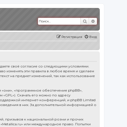
Поиск
Расширенный п
Регистрация
Вход
тверждаете своё согласие со следующими условиями.
право изменять эти правила в любое время и сделаем
текст на предмет изменений, так как использование
 «они», «программное обеспечение phpBB»,
ем «GPL»). Скачать его можно по адресу
оддержкой интернет-конференций, и phpBB Limited
 поведения в них. За дополнительной информацией о
й, призывов к национальной розни и прочих
«Metallica.ru» или международное право. Попытки