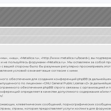
мы», «наш», «Metallica.ru», «http://www.metallica.ru/board»), вы под
е и не пользуйтесь форумами «Metallica.ru». Мы оставляем за собой 
о с вашей стороны было бы разумным регулярно просматривать этот 
авления условий означает ваше согласие с ними.
ого обеспечения для создания конференций phpBB (в дальнейшем
 выпущенного по лицензии «
GNU General Public License v2
» (в дальнейш
рограммного обеспечения phpBB строго связаны с организацией и п
я конференций определяет в качестве допустимого содержания и/или
m/
.
рожающих, клеветнических сообщений, порнографических сообщени
раны, страны, которая предоставляет услуги хостинга для форумов 