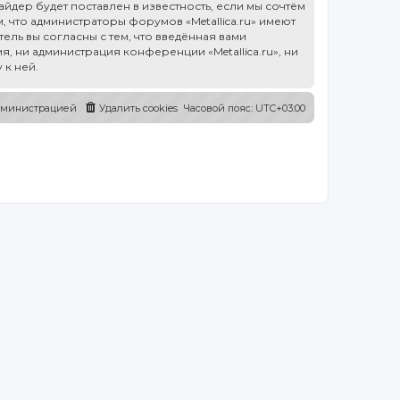
дер будет поставлен в известность, если мы сочтём
 что администраторы форумов «Metallica.ru» имеют
ель вы согласны с тем, что введённая вами
, ни администрация конференции «Metallica.ru», ни
 к ней.
администрацией
Удалить cookies
Часовой пояс:
UTC+03:00