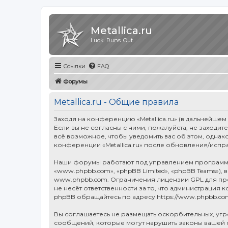
Metallica.ru
Luck. Runs. Out.
Ссылки
FAQ
Форумы
Metallica.ru - Общие правила
Заходя на конференцию «Metallica.ru» (в дальнейшем «
Если вы не согласны с ними, пожалуйста, не заходит
всё возможное, чтобы уведомить вас об этом, однак
конференции «Metallica.ru» после обновления/испр
Наши форумы работают под управлением программн
«www.phpbb.com», «phpBB Limited», «phpBB Teams»),
www.phpbb.com
. Ограничения лицензии GPL для п
не несёт ответственности за то, что администраци
phpBB обращайтесь по адресу
https://www.phpbb.co
Вы соглашаетесь не размещать оскорбительных, уг
сообщений, которые могут нарушить законы вашей ст