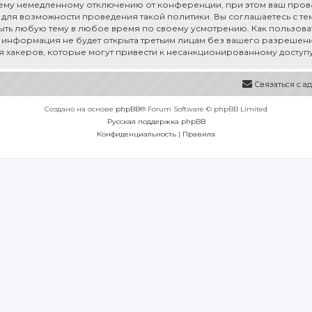
му немедленному отключению от конференции, при этом ваш провай
для возможности проведения такой политики. Вы соглашаетесь с тем,
рыть любую тему в любое время по своему усмотрению. Как пользоват
а информация не будет открыта третьим лицам без вашего разрешения
ия хакеров, которые могут привести к несанкционированному доступу
Связаться с 
Создано на основе
phpBB
® Forum Software © phpBB Limited
Русская поддержка phpBB
Конфиденциальность
|
Правила