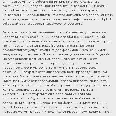
для программного обеспечения phpBB строго связаны с
организацией и поддержкой интернет-конференций, и phpBB
Limited не несёт ответственности за то, что администрация
конференций определяет в качестве допустимого содержания и/
или поведения в них. За дополнительной информацией о phpBB
обращайтесь по адресу
https://www.phpbb.com/
.
Вы соглашаетесь не размещать оскорбительных, угрожающих,
клеветнических сообщений, порнографических сообщений,
призывов к национальной розни и прочих сообщений, которые
могут нарушить законы вашей страны, страны, которая
предоставляет услуги хостинга для форумов «Metallica.ru» или
международное право. Попытки размещения таких сообщений
могут привести к вашему немедленному отключению от
конференции, при этом ваш провайдер будет поставлен в
известность, если мы сочтём это нужным. IP-адреса всех
сообщений сохраняются для возможности проведения такой
политики. Вы соглашаетесь с тем, что администраторы форумов
«Metallica.ru» имеют право удалить, отредактировать, перенести
или закрыть любую тему в любое время по своему усмотрению.
Как пользователь вы согласны с тем, что введённая вами
информация будет храниться в базе данных. Хотя эта
информация не будет открыта третьим лицам без вашего
разрешения, ни администрация конференции «Metallica.ru», ни
phpBB Limited не может быть ответственна за действия хакеров,
которые могут привести к несанкционированному доступу к ней.