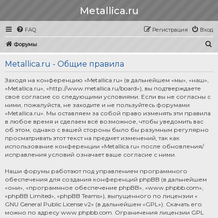
Metallica.ru
FAQ
Регистрация
Вход
П
Форумы
о
Metallica.ru - Общие правила
и
с
Заходя на конференцию «Metallica.ru» (в дальнейшем «мы», «наш»,
«Metallica.ru», «http://www.metallica.ru/board»), вы подтверждаете
к
своё согласие со следующими условиями. Если вы не согласны с
ними, пожалуйста, не заходите и не пользуйтесь форумами
«Metallica.ru». Мы оставляем за собой право изменять эти правила
в любое время и сделаем всё возможное, чтобы уведомить вас
об этом, однако с вашей стороны было бы разумным регулярно
просматривать этот текст на предмет изменений, так как
использование конференции «Metallica.ru» после обновления/
исправления условий означает ваше согласие с ними.
Наши форумы работают под управлением программного
обеспечения для создания конференций phpBB (в дальнейшем
«они», «программное обеспечение phpBB», «www.phpbb.com»,
«phpBB Limited», «phpBB Teams»), выпущенного по лицензии «
GNU General Public License v2
» (в дальнейшем «GPL»). Скачать его
можно по адресу
www.phpbb.com
. Ограничения лицензии GPL