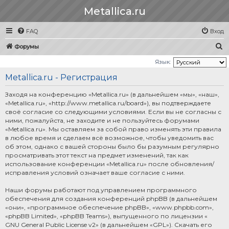
Metallica.ru
FAQ
Вход
П
Форумы
о
Язык:
и
Metallica.ru - Регистрация
с
Заходя на конференцию «Metallica.ru» (в дальнейшем «мы», «наш»,
к
«Metallica.ru», «http://www.metallica.ru/board»), вы подтверждаете
своё согласие со следующими условиями. Если вы не согласны с
ними, пожалуйста, не заходите и не пользуйтесь форумами
«Metallica.ru». Мы оставляем за собой право изменять эти правила
в любое время и сделаем всё возможное, чтобы уведомить вас
об этом, однако с вашей стороны было бы разумным регулярно
просматривать этот текст на предмет изменений, так как
использование конференции «Metallica.ru» после обновления/
исправления условий означает ваше согласие с ними.
Наши форумы работают под управлением программного
обеспечения для создания конференций phpBB (в дальнейшем
«они», «программное обеспечение phpBB», «www.phpbb.com»,
«phpBB Limited», «phpBB Teams»), выпущенного по лицензии «
GNU General Public License v2
» (в дальнейшем «GPL»). Скачать его