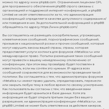
можно по адресу
www.phpbb.com
. Ограничения лицензии GPL
для программного обеспечения phpBB строго связаны с
организацией и поддержкой интернет-конференций, и phpBB
Limited не несёт ответственности за то, что администрация
конференций определяет в качестве допустимого содержания и/
или поведения в них. За дополнительной информацией о phpBB
обращайтесь по адресу
https://www.phpbb.com/
.
Вы соглашаетесь не размещать оскорбительных, угрожающих,
клеветнических сообщений, порнографических сообщений,
призывов к национальной розни и прочих сообщений, которые
могут нарушить законы вашей страны, страны, которая
предоставляет услуги хостинга для форумов «Metallica.ru» или
международное право. Попытки размещения таких сообщений
могут привести к вашему немедленному отключению от
конференции, при этом ваш провайдер будет поставлен в
известность, если мы сочтём это нужным. IP-адреса всех
сообщений сохраняются для возможности проведения такой
политики. Вы соглашаетесь с тем, что администраторы форумов
«Metallica.ru» имеют право удалить, отредактировать, перенести
или закрыть любую тему в любое время по своему усмотрению.
Как пользователь вы согласны с тем, что введённая вами
информация будет храниться в базе данных. Хотя эта
информация не будет открыта третьим лицам без вашего
разрешения, ни администрация конференции «Metallica.ru», ни
phpBB Limited не может быть ответственна за действия хакеров,