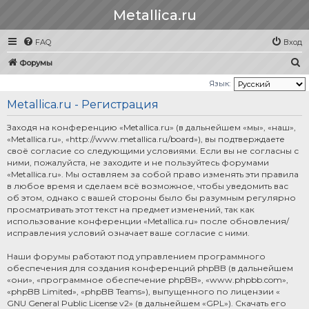
Metallica.ru
FAQ
Вход
П
Форумы
о
Язык:
и
Metallica.ru - Регистрация
с
Заходя на конференцию «Metallica.ru» (в дальнейшем «мы», «наш»,
к
«Metallica.ru», «http://www.metallica.ru/board»), вы подтверждаете
своё согласие со следующими условиями. Если вы не согласны с
ними, пожалуйста, не заходите и не пользуйтесь форумами
«Metallica.ru». Мы оставляем за собой право изменять эти правила
в любое время и сделаем всё возможное, чтобы уведомить вас
об этом, однако с вашей стороны было бы разумным регулярно
просматривать этот текст на предмет изменений, так как
использование конференции «Metallica.ru» после обновления/
исправления условий означает ваше согласие с ними.
Наши форумы работают под управлением программного
обеспечения для создания конференций phpBB (в дальнейшем
«они», «программное обеспечение phpBB», «www.phpbb.com»,
«phpBB Limited», «phpBB Teams»), выпущенного по лицензии «
GNU General Public License v2
» (в дальнейшем «GPL»). Скачать его