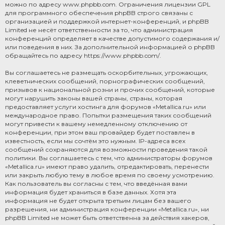
можно по адресу
www.phpbb.com
. Ограничения лицензии GPL
для программного обеспечения phpBB строго связаны с
организацией и поддержкой интернет-конференций, и phpBB
Limited не несёт ответственности за то, что администрация
конференций определяет в качестве допустимого содержания и/
или поведения в них. За дополнительной информацией о phpBB
обращайтесь по адресу
https://www.phpbb.com/
.
Вы соглашаетесь не размещать оскорбительных, угрожающих,
клеветнических сообщений, порнографических сообщений,
призывов к национальной розни и прочих сообщений, которые
могут нарушить законы вашей страны, страны, которая
предоставляет услуги хостинга для форумов «Metallica.ru» или
международное право. Попытки размещения таких сообщений
могут привести к вашему немедленному отключению от
конференции, при этом ваш провайдер будет поставлен в
известность, если мы сочтём это нужным. IP-адреса всех
сообщений сохраняются для возможности проведения такой
политики. Вы соглашаетесь с тем, что администраторы форумов
«Metallica.ru» имеют право удалить, отредактировать, перенести
или закрыть любую тему в любое время по своему усмотрению.
Как пользователь вы согласны с тем, что введённая вами
информация будет храниться в базе данных. Хотя эта
информация не будет открыта третьим лицам без вашего
разрешения, ни администрация конференции «Metallica.ru», ни
phpBB Limited не может быть ответственна за действия хакеров,