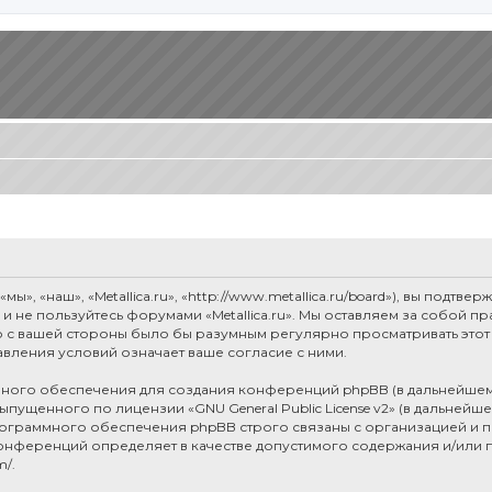
мы», «наш», «Metallica.ru», «http://www.metallica.ru/board»), вы под
е и не пользуйтесь форумами «Metallica.ru». Мы оставляем за собой 
о с вашей стороны было бы разумным регулярно просматривать этот 
авления условий означает ваше согласие с ними.
ого обеспечения для создания конференций phpBB (в дальнейшем
 выпущенного по лицензии «
GNU General Public License v2
» (в дальнейш
рограммного обеспечения phpBB строго связаны с организацией и п
я конференций определяет в качестве допустимого содержания и/или
m/
.