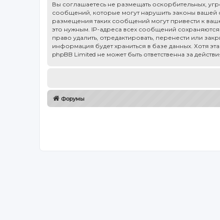
Вы соглашаетесь не размещать оскорбительных, уг
сообщений, которые могут нарушить законы вашей ст
размещения таких сообщений могут привести к ваше
это нужным. IP-адреса всех сообщений сохраняются 
право удалить, отредактировать, перенести или зак
информация будет храниться в базе данных. Хотя эт
phpBB Limited не может быть ответственна за действ
Форумы