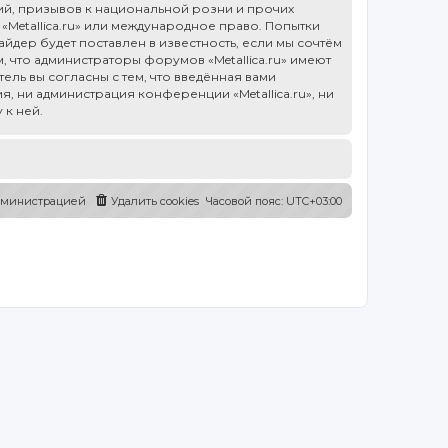
й, призывов к национальной розни и прочих
«Metallica.ru» или международное право. Попытки
дер будет поставлен в известность, если мы сочтём
 что администраторы форумов «Metallica.ru» имеют
ель вы согласны с тем, что введённая вами
, ни администрация конференции «Metallica.ru», ни
 к ней.
администрацией
Удалить cookies
Часовой пояс:
UTC+03:00