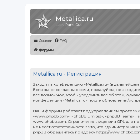
Metallica.ru
Luck. Runs. Out.
Ссылки
FAQ
Форумы
Metallica.ru - Регистрация
Заходя на конференцию «Metallica.ru» (в дальнейшем «
Если вы не согласны с ними, пожалуйста, не заходит
всё возможное, чтобы уведомить вас об этом, однак
конференции «Metallica.ru» после обновления/испр
Наши форумы работают под управлением программн
«www.phpbb.com», «phpBB Limited», «phpBB Teams»),
www.phpbb.com
. Ограничения лицензии GPL для п
не несёт ответственности за то, что администраци
phpBB обращайтесь по адресу
https://www.phpbb.co