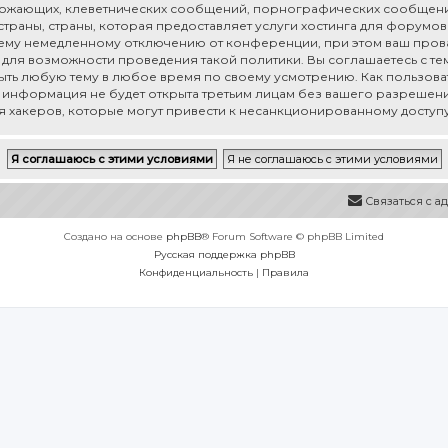
рожающих, клеветнических сообщений, порнографических сообщени
раны, страны, которая предоставляет услуги хостинга для форумов 
му немедленному отключению от конференции, при этом ваш провай
для возможности проведения такой политики. Вы соглашаетесь с тем,
рыть любую тему в любое время по своему усмотрению. Как пользоват
а информация не будет открыта третьим лицам без вашего разрешения
ия хакеров, которые могут привести к несанкционированному доступу
Связаться с 
Создано на основе
phpBB
® Forum Software © phpBB Limited
Русская поддержка phpBB
Конфиденциальность
|
Правила