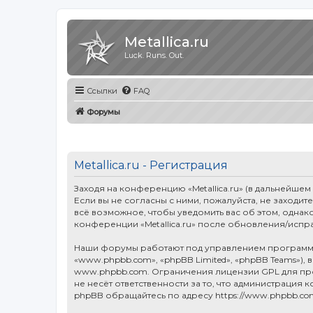
Metallica.ru
Luck. Runs. Out.
Ссылки
FAQ
Форумы
Metallica.ru - Регистрация
Заходя на конференцию «Metallica.ru» (в дальнейшем «
Если вы не согласны с ними, пожалуйста, не заходит
всё возможное, чтобы уведомить вас об этом, однак
конференции «Metallica.ru» после обновления/испр
Наши форумы работают под управлением программн
«www.phpbb.com», «phpBB Limited», «phpBB Teams»),
www.phpbb.com
. Ограничения лицензии GPL для п
не несёт ответственности за то, что администраци
phpBB обращайтесь по адресу
https://www.phpbb.co