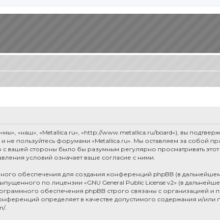
мы», «наш», «Metallica.ru», «http://www.metallica.ru/board»), вы под
е и не пользуйтесь форумами «Metallica.ru». Мы оставляем за собой 
о с вашей стороны было бы разумным регулярно просматривать этот 
авления условий означает ваше согласие с ними.
ого обеспечения для создания конференций phpBB (в дальнейшем
 выпущенного по лицензии «
GNU General Public License v2
» (в дальнейш
рограммного обеспечения phpBB строго связаны с организацией и п
я конференций определяет в качестве допустимого содержания и/или
m/
.