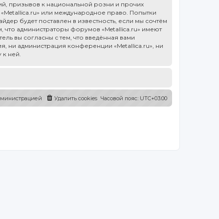
й, призывов к национальной розни и прочих
«Metallica.ru» или международное право. Попытки
дер будет поставлен в известность, если мы сочтём
 что администраторы форумов «Metallica.ru» имеют
ель вы согласны с тем, что введённая вами
, ни администрация конференции «Metallica.ru», ни
 к ней.
администрацией
Удалить cookies
Часовой пояс:
UTC+03:00