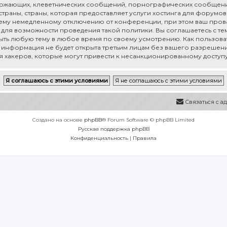
рожающих, клеветнических сообщений, порнографических сообщени
раны, страны, которая предоставляет услуги хостинга для форумов 
му немедленному отключению от конференции, при этом ваш провай
для возможности проведения такой политики. Вы соглашаетесь с тем,
рыть любую тему в любое время по своему усмотрению. Как пользоват
а информация не будет открыта третьим лицам без вашего разрешения
ия хакеров, которые могут привести к несанкционированному доступу
Связаться с 
Создано на основе
phpBB
® Forum Software © phpBB Limited
Русская поддержка phpBB
Конфиденциальность
|
Правила