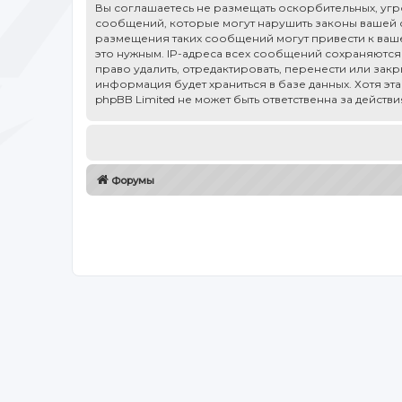
Вы соглашаетесь не размещать оскорбительных, уг
сообщений, которые могут нарушить законы вашей ст
размещения таких сообщений могут привести к ваше
это нужным. IP-адреса всех сообщений сохраняются 
право удалить, отредактировать, перенести или зак
информация будет храниться в базе данных. Хотя эт
phpBB Limited не может быть ответственна за действ
Форумы