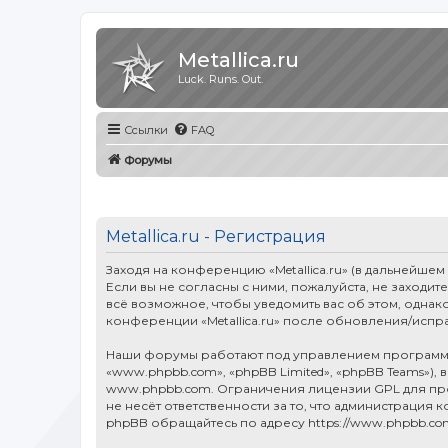
Metallica.ru
Luck. Runs. Out.
Ссылки
FAQ
Форумы
Metallica.ru - Регистрация
Заходя на конференцию «Metallica.ru» (в дальнейшем «
Если вы не согласны с ними, пожалуйста, не заходит
всё возможное, чтобы уведомить вас об этом, однак
конференции «Metallica.ru» после обновления/испр
Наши форумы работают под управлением программн
«www.phpbb.com», «phpBB Limited», «phpBB Teams»),
www.phpbb.com
. Ограничения лицензии GPL для п
не несёт ответственности за то, что администраци
phpBB обращайтесь по адресу
https://www.phpbb.co