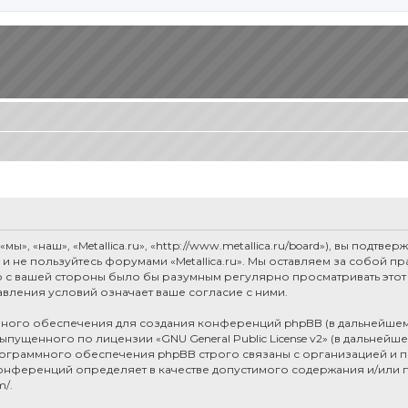
мы», «наш», «Metallica.ru», «http://www.metallica.ru/board»), вы под
е и не пользуйтесь форумами «Metallica.ru». Мы оставляем за собой 
о с вашей стороны было бы разумным регулярно просматривать этот 
авления условий означает ваше согласие с ними.
ого обеспечения для создания конференций phpBB (в дальнейшем
 выпущенного по лицензии «
GNU General Public License v2
» (в дальнейш
рограммного обеспечения phpBB строго связаны с организацией и п
я конференций определяет в качестве допустимого содержания и/или
m/
.