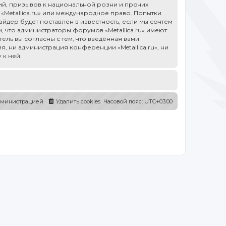
й, призывов к национальной розни и прочих
«Metallica.ru» или международное право. Попытки
дер будет поставлен в известность, если мы сочтём
 что администраторы форумов «Metallica.ru» имеют
ель вы согласны с тем, что введённая вами
, ни администрация конференции «Metallica.ru», ни
 к ней.
администрацией
Удалить cookies
Часовой пояс:
UTC+03:00