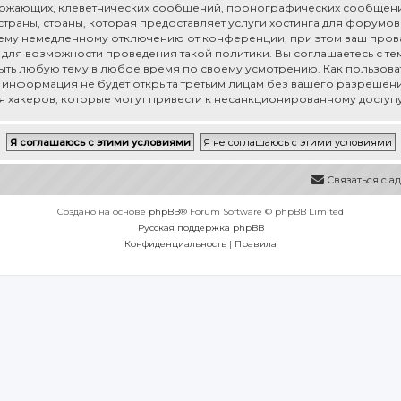
рожающих, клеветнических сообщений, порнографических сообщени
раны, страны, которая предоставляет услуги хостинга для форумов 
му немедленному отключению от конференции, при этом ваш провай
для возможности проведения такой политики. Вы соглашаетесь с тем,
рыть любую тему в любое время по своему усмотрению. Как пользоват
а информация не будет открыта третьим лицам без вашего разрешения
ия хакеров, которые могут привести к несанкционированному доступу
Связаться с 
Создано на основе
phpBB
® Forum Software © phpBB Limited
Русская поддержка phpBB
Конфиденциальность
|
Правила