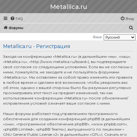
Metallica.ru
FAQ
Вход
П
Форумы
о
Язык:
и
Metallica.ru - Регистрация
с
Заходя на конференцию «Metallica.ru» (в дальнейшем «мы», «наш»,
к
«Metallica.ru», «http://www.metallica.ru/board»), вы подтверждаете
своё согласие со следующими условиями. Если вы не согласны с
ними, пожалуйста, не заходите и не пользуйтесь форумами
«Metallica.ru». Мы оставляем за собой право изменять эти правила
в любое время и сделаем всё возможное, чтобы уведомить вас
об этом, однако с вашей стороны было бы разумным регулярно
просматривать этот текст на предмет изменений, так как
использование конференции «Metallica.ru» после обновления/
исправления условий означает ваше согласие с ними.
Наши форумы работают под управлением программного
обеспечения для создания конференций phpBB (в дальнейшем
«они», «программное обеспечение phpBB», «www.phpbb.com»,
«phpBB Limited», «phpBB Teams»), выпущенного по лицензии «
GNU General Public License v2
» (в дальнейшем «GPL»). Скачать его