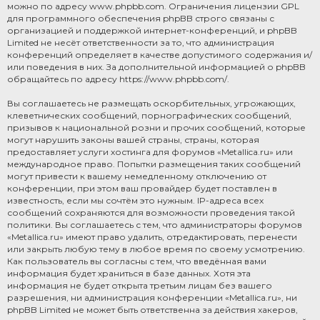
можно по адресу
www.phpbb.com
. Ограничения лицензии GPL
для программного обеспечения phpBB строго связаны с
организацией и поддержкой интернет-конференций, и phpBB
Limited не несёт ответственности за то, что администрация
конференций определяет в качестве допустимого содержания и/
или поведения в них. За дополнительной информацией о phpBB
обращайтесь по адресу
https://www.phpbb.com/
.
Вы соглашаетесь не размещать оскорбительных, угрожающих,
клеветнических сообщений, порнографических сообщений,
призывов к национальной розни и прочих сообщений, которые
могут нарушить законы вашей страны, страны, которая
предоставляет услуги хостинга для форумов «Metallica.ru» или
международное право. Попытки размещения таких сообщений
могут привести к вашему немедленному отключению от
конференции, при этом ваш провайдер будет поставлен в
известность, если мы сочтём это нужным. IP-адреса всех
сообщений сохраняются для возможности проведения такой
политики. Вы соглашаетесь с тем, что администраторы форумов
«Metallica.ru» имеют право удалить, отредактировать, перенести
или закрыть любую тему в любое время по своему усмотрению.
Как пользователь вы согласны с тем, что введённая вами
информация будет храниться в базе данных. Хотя эта
информация не будет открыта третьим лицам без вашего
разрешения, ни администрация конференции «Metallica.ru», ни
phpBB Limited не может быть ответственна за действия хакеров,