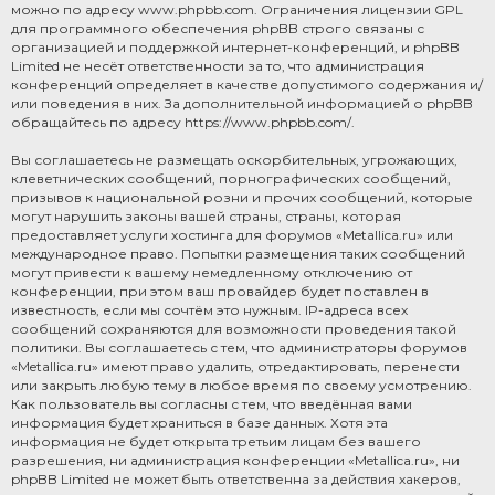
можно по адресу
www.phpbb.com
. Ограничения лицензии GPL
для программного обеспечения phpBB строго связаны с
организацией и поддержкой интернет-конференций, и phpBB
Limited не несёт ответственности за то, что администрация
конференций определяет в качестве допустимого содержания и/
или поведения в них. За дополнительной информацией о phpBB
обращайтесь по адресу
https://www.phpbb.com/
.
Вы соглашаетесь не размещать оскорбительных, угрожающих,
клеветнических сообщений, порнографических сообщений,
призывов к национальной розни и прочих сообщений, которые
могут нарушить законы вашей страны, страны, которая
предоставляет услуги хостинга для форумов «Metallica.ru» или
международное право. Попытки размещения таких сообщений
могут привести к вашему немедленному отключению от
конференции, при этом ваш провайдер будет поставлен в
известность, если мы сочтём это нужным. IP-адреса всех
сообщений сохраняются для возможности проведения такой
политики. Вы соглашаетесь с тем, что администраторы форумов
«Metallica.ru» имеют право удалить, отредактировать, перенести
или закрыть любую тему в любое время по своему усмотрению.
Как пользователь вы согласны с тем, что введённая вами
информация будет храниться в базе данных. Хотя эта
информация не будет открыта третьим лицам без вашего
разрешения, ни администрация конференции «Metallica.ru», ни
phpBB Limited не может быть ответственна за действия хакеров,