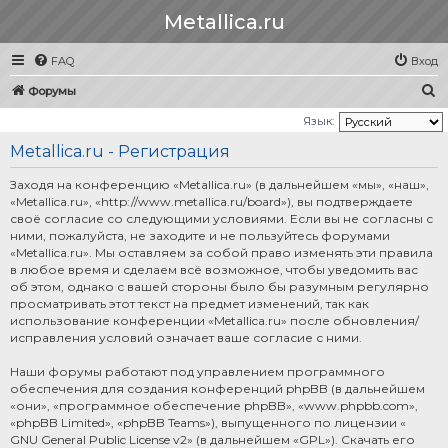
Metallica.ru
FAQ
Вход
П
Форумы
о
Язык:
и
Metallica.ru - Регистрация
с
Заходя на конференцию «Metallica.ru» (в дальнейшем «мы», «наш»,
к
«Metallica.ru», «http://www.metallica.ru/board»), вы подтверждаете
своё согласие со следующими условиями. Если вы не согласны с
ними, пожалуйста, не заходите и не пользуйтесь форумами
«Metallica.ru». Мы оставляем за собой право изменять эти правила
в любое время и сделаем всё возможное, чтобы уведомить вас
об этом, однако с вашей стороны было бы разумным регулярно
просматривать этот текст на предмет изменений, так как
использование конференции «Metallica.ru» после обновления/
исправления условий означает ваше согласие с ними.
Наши форумы работают под управлением программного
обеспечения для создания конференций phpBB (в дальнейшем
«они», «программное обеспечение phpBB», «www.phpbb.com»,
«phpBB Limited», «phpBB Teams»), выпущенного по лицензии «
GNU General Public License v2
» (в дальнейшем «GPL»). Скачать его