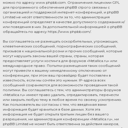
можно по адресу
www.phpbb.com
. Ограничения лицензии GPL
для программного обеспечения phpBB строго связаны с
организацией и поддержкой интернет-конференций, и phpBB
Limited не несёт ответственности за то, что администрация
конференций определяет в качестве допустимого содержания и/
или поведения в них. За дополнительной информацией о phpBB
обращайтесь по адресу
https://www.phpbb.com/
.
Вы соглашаетесь не размещать оскорбительных, угрожающих,
клеветнических сообщений, порнографических сообщений,
призывов к национальной розни и прочих сообщений, которые
могут нарушить законы вашей страны, страны, которая
предоставляет услуги хостинга для форумов «Metallica.ru» или
международное право. Попытки размещения таких сообщений
могут привести к вашему немедленному отключению от
конференции, при этом ваш провайдер будет поставлен в
известность, если мы сочтём это нужным. IP-адреса всех
сообщений сохраняются для возможности проведения такой
политики. Вы соглашаетесь с тем, что администраторы форумов
«Metallica.ru» имеют право удалить, отредактировать, перенести
или закрыть любую тему в любое время по своему усмотрению.
Как пользователь вы согласны с тем, что введённая вами
информация будет храниться в базе данных. Хотя эта
информация не будет открыта третьим лицам без вашего
разрешения, ни администрация конференции «Metallica.ru», ни
phpBB Limited не может быть ответственна за действия хакеров,