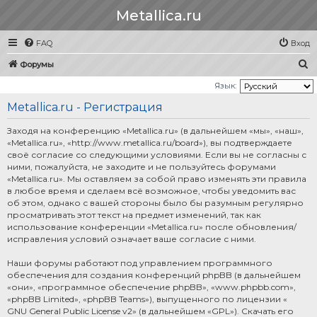
Metallica.ru
FAQ
Вход
П
Форумы
о
Язык:
и
Metallica.ru - Регистрация
с
Заходя на конференцию «Metallica.ru» (в дальнейшем «мы», «наш»,
к
«Metallica.ru», «http://www.metallica.ru/board»), вы подтверждаете
своё согласие со следующими условиями. Если вы не согласны с
ними, пожалуйста, не заходите и не пользуйтесь форумами
«Metallica.ru». Мы оставляем за собой право изменять эти правила
в любое время и сделаем всё возможное, чтобы уведомить вас
об этом, однако с вашей стороны было бы разумным регулярно
просматривать этот текст на предмет изменений, так как
использование конференции «Metallica.ru» после обновления/
исправления условий означает ваше согласие с ними.
Наши форумы работают под управлением программного
обеспечения для создания конференций phpBB (в дальнейшем
«они», «программное обеспечение phpBB», «www.phpbb.com»,
«phpBB Limited», «phpBB Teams»), выпущенного по лицензии «
GNU General Public License v2
» (в дальнейшем «GPL»). Скачать его