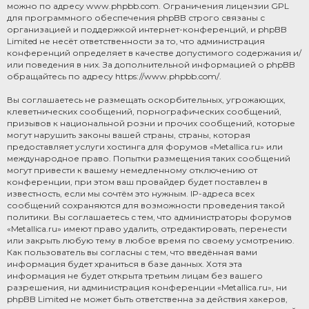
можно по адресу
www.phpbb.com
. Ограничения лицензии GPL
для программного обеспечения phpBB строго связаны с
организацией и поддержкой интернет-конференций, и phpBB
Limited не несёт ответственности за то, что администрация
конференций определяет в качестве допустимого содержания и/
или поведения в них. За дополнительной информацией о phpBB
обращайтесь по адресу
https://www.phpbb.com/
.
Вы соглашаетесь не размещать оскорбительных, угрожающих,
клеветнических сообщений, порнографических сообщений,
призывов к национальной розни и прочих сообщений, которые
могут нарушить законы вашей страны, страны, которая
предоставляет услуги хостинга для форумов «Metallica.ru» или
международное право. Попытки размещения таких сообщений
могут привести к вашему немедленному отключению от
конференции, при этом ваш провайдер будет поставлен в
известность, если мы сочтём это нужным. IP-адреса всех
сообщений сохраняются для возможности проведения такой
политики. Вы соглашаетесь с тем, что администраторы форумов
«Metallica.ru» имеют право удалить, отредактировать, перенести
или закрыть любую тему в любое время по своему усмотрению.
Как пользователь вы согласны с тем, что введённая вами
информация будет храниться в базе данных. Хотя эта
информация не будет открыта третьим лицам без вашего
разрешения, ни администрация конференции «Metallica.ru», ни
phpBB Limited не может быть ответственна за действия хакеров,