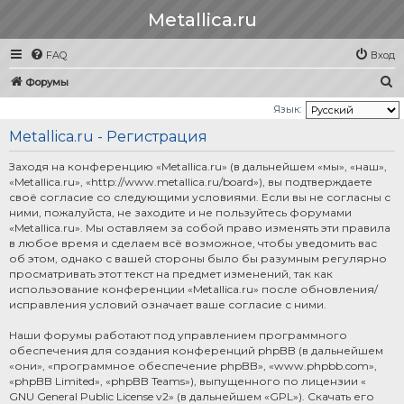
Metallica.ru
FAQ
Вход
П
Форумы
о
Язык:
и
Metallica.ru - Регистрация
с
Заходя на конференцию «Metallica.ru» (в дальнейшем «мы», «наш»,
к
«Metallica.ru», «http://www.metallica.ru/board»), вы подтверждаете
своё согласие со следующими условиями. Если вы не согласны с
ними, пожалуйста, не заходите и не пользуйтесь форумами
«Metallica.ru». Мы оставляем за собой право изменять эти правила
в любое время и сделаем всё возможное, чтобы уведомить вас
об этом, однако с вашей стороны было бы разумным регулярно
просматривать этот текст на предмет изменений, так как
использование конференции «Metallica.ru» после обновления/
исправления условий означает ваше согласие с ними.
Наши форумы работают под управлением программного
обеспечения для создания конференций phpBB (в дальнейшем
«они», «программное обеспечение phpBB», «www.phpbb.com»,
«phpBB Limited», «phpBB Teams»), выпущенного по лицензии «
GNU General Public License v2
» (в дальнейшем «GPL»). Скачать его