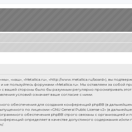
мы», «наш», «Metallica.ru», «http://www.metallica.ru/board»), вы под
е и не пользуйтесь форумами «Metallica.ru». Мы оставляем за собой 
о с вашей стороны было бы разумным регулярно просматривать этот 
авления условий означает ваше согласие с ними.
ого обеспечения для создания конференций phpBB (в дальнейшем
 выпущенного по лицензии «
GNU General Public License v2
» (в дальнейш
рограммного обеспечения phpBB строго связаны с организацией и п
я конференций определяет в качестве допустимого содержания и/или
m/
.