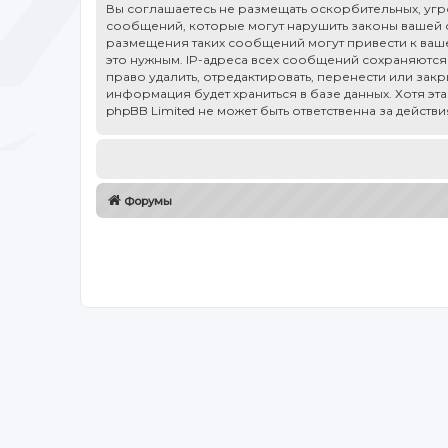
Вы соглашаетесь не размещать оскорбительных, уг
сообщений, которые могут нарушить законы вашей ст
размещения таких сообщений могут привести к ваше
это нужным. IP-адреса всех сообщений сохраняются 
право удалить, отредактировать, перенести или зак
информация будет храниться в базе данных. Хотя эт
phpBB Limited не может быть ответственна за действ
Форумы