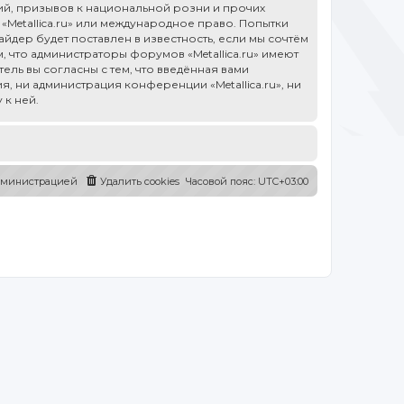
й, призывов к национальной розни и прочих
«Metallica.ru» или международное право. Попытки
дер будет поставлен в известность, если мы сочтём
 что администраторы форумов «Metallica.ru» имеют
ель вы согласны с тем, что введённая вами
, ни администрация конференции «Metallica.ru», ни
 к ней.
администрацией
Удалить cookies
Часовой пояс:
UTC+03:00