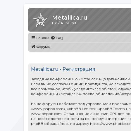
Metallica.ru
Luck. Runs. Out.
Ссылки
FAQ
Форумы
Metallica.ru - Регистрация
Заходя на конференцию «Metallica.ru» (в дальнейшем «
Если вы не согласны с ними, пожалуйста, не заходит
всё возможное, чтобы уведомить вас об этом, однак
конференции «Metallica.ru» после обновления/испр
Наши форумы работают под управлением программн
«www.phpbb.com», «phpBB Limited», «phpBB Teams»),
www.phpbb.com
. Ограничения лицензии GPL для п
не несёт ответственности за то, что администраци
phpBB обращайтесь по адресу
https://www.phpbb.co