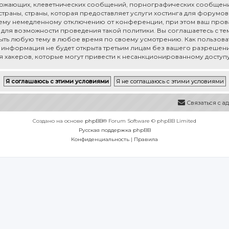
рожающих, клеветнических сообщений, порнографических сообщени
раны, страны, которая предоставляет услуги хостинга для форумов 
му немедленному отключению от конференции, при этом ваш провай
для возможности проведения такой политики. Вы соглашаетесь с тем,
рыть любую тему в любое время по своему усмотрению. Как пользоват
а информация не будет открыта третьим лицам без вашего разрешения
ия хакеров, которые могут привести к несанкционированному доступу
Связаться с 
Создано на основе
phpBB
® Forum Software © phpBB Limited
Русская поддержка phpBB
Конфиденциальность
|
Правила