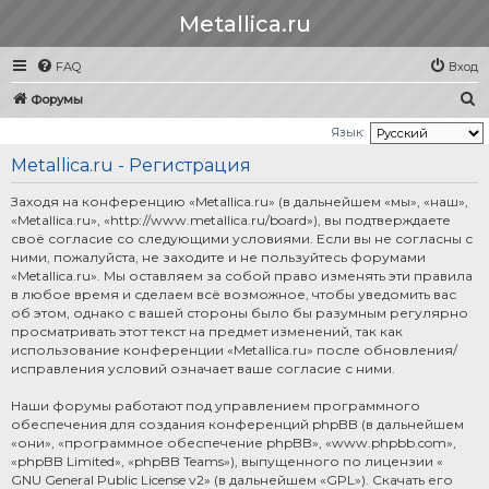
Metallica.ru
FAQ
Вход
П
Форумы
о
Язык:
и
Metallica.ru - Регистрация
с
Заходя на конференцию «Metallica.ru» (в дальнейшем «мы», «наш»,
к
«Metallica.ru», «http://www.metallica.ru/board»), вы подтверждаете
своё согласие со следующими условиями. Если вы не согласны с
ними, пожалуйста, не заходите и не пользуйтесь форумами
«Metallica.ru». Мы оставляем за собой право изменять эти правила
в любое время и сделаем всё возможное, чтобы уведомить вас
об этом, однако с вашей стороны было бы разумным регулярно
просматривать этот текст на предмет изменений, так как
использование конференции «Metallica.ru» после обновления/
исправления условий означает ваше согласие с ними.
Наши форумы работают под управлением программного
обеспечения для создания конференций phpBB (в дальнейшем
«они», «программное обеспечение phpBB», «www.phpbb.com»,
«phpBB Limited», «phpBB Teams»), выпущенного по лицензии «
GNU General Public License v2
» (в дальнейшем «GPL»). Скачать его