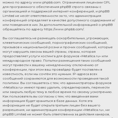
можно по адресу
www.phpbb.com
. Ограничения лицензии GPL
для программного обеспечения phpBB строго связаны с
организацией и поддержкой интернет-конференций, и phpBB
Limited не несёт ответственности за то, что администрация
конференций определяет в качестве допустимого содержания и/
или поведения в них. За дополнительной информацией о phpBB
обращайтесь по адресу
https://www.phpbb.com/
.
Вы соглашаетесь не размещать оскорбительных, угрожающих,
клеветнических сообщений, порнографических сообщений,
призывов к национальной розни и прочих сообщений, которые
могут нарушить законы вашей страны, страны, которая
предоставляет услуги хостинга для форумов «Metallica.ru» или
международное право. Попытки размещения таких сообщений
могут привести к вашему немедленному отключению от
конференции, при этом ваш провайдер будет поставлен в
известность, если мы сочтём это нужным. IP-адреса всех
сообщений сохраняются для возможности проведения такой
политики. Вы соглашаетесь с тем, что администраторы форумов
«Metallica.ru» имеют право удалить, отредактировать, перенести
или закрыть любую тему в любое время по своему усмотрению.
Как пользователь вы согласны с тем, что введённая вами
информация будет храниться в базе данных. Хотя эта
информация не будет открыта третьим лицам без вашего
разрешения, ни администрация конференции «Metallica.ru», ни
phpBB Limited не может быть ответственна за действия хакеров,