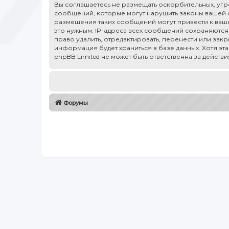
Вы соглашаетесь не размещать оскорбительных, уг
сообщений, которые могут нарушить законы вашей ст
размещения таких сообщений могут привести к ваше
это нужным. IP-адреса всех сообщений сохраняются 
право удалить, отредактировать, перенести или зак
информация будет храниться в базе данных. Хотя эт
phpBB Limited не может быть ответственна за действ
Форумы