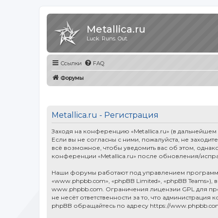
Metallica.ru
Luck. Runs. Out.
Ссылки
FAQ
Форумы
Metallica.ru - Регистрация
Заходя на конференцию «Metallica.ru» (в дальнейшем «
Если вы не согласны с ними, пожалуйста, не заходит
всё возможное, чтобы уведомить вас об этом, однак
конференции «Metallica.ru» после обновления/испр
Наши форумы работают под управлением программн
«www.phpbb.com», «phpBB Limited», «phpBB Teams»),
www.phpbb.com
. Ограничения лицензии GPL для п
не несёт ответственности за то, что администраци
phpBB обращайтесь по адресу
https://www.phpbb.co