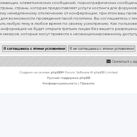
рожающих, клеветнических сообщений, порнографических сообщени
раны, страны, которая предоставляет услуги хостинга для форумов 
му немедленному отключению от конференции, при этом ваш провай
для возможности проведения такой политики. Вы соглашаетесь с тем,
рыть любую тему в любое время по своему усмотрению. Как пользоват
а информация не будет открыта третьим лицам без вашего разрешения
ия хакеров, которые могут привести к несанкционированному доступу
Связаться с 
Создано на основе
phpBB
® Forum Software © phpBB Limited
Русская поддержка phpBB
Конфиденциальность
|
Правила