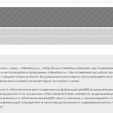
мы», «наш», «Metallica.ru», «http://www.metallica.ru/board»), вы под
е и не пользуйтесь форумами «Metallica.ru». Мы оставляем за собой 
о с вашей стороны было бы разумным регулярно просматривать этот 
авления условий означает ваше согласие с ними.
ого обеспечения для создания конференций phpBB (в дальнейшем
 выпущенного по лицензии «
GNU General Public License v2
» (в дальнейш
рограммного обеспечения phpBB строго связаны с организацией и п
я конференций определяет в качестве допустимого содержания и/или
m/
.