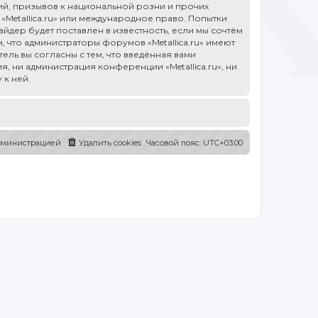
й, призывов к национальной розни и прочих
«Metallica.ru» или международное право. Попытки
дер будет поставлен в известность, если мы сочтём
 что администраторы форумов «Metallica.ru» имеют
ель вы согласны с тем, что введённая вами
, ни администрация конференции «Metallica.ru», ни
 к ней.
администрацией
Удалить cookies
Часовой пояс:
UTC+03:00