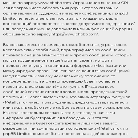
можно по адресу
www.phpbb.com
. Ограничения лицензии GPL
для программного обеспечения phpBB строго связаны с
организацией и поддержкой интернет-конференций, и phpBB
Limited не несёт ответственности за то, что администрация
конференций определяет в качестве допустимого содержания и/
или поведения в них. За дополнительной информацией о phpBB
обращайтесь по адресу
https://www.phpbb.com/
.
Вы соглашаетесь не размещать оскорбительных, угрожающих,
клеветнических сообщений, порнографических сообщений,
призывов к национальной розни и прочих сообщений, которые
могут нарушить законы вашей страны, страны, которая
предоставляет услуги хостинга для форумов «Metallica.ru» или
международное право. Попытки размещения таких сообщений
могут привести к вашему немедленному отключению от
конференции, при этом ваш провайдер будет поставлен в
известность, если мы сочтём это нужным. IP-адреса всех
сообщений сохраняются для возможности проведения такой
политики. Вы соглашаетесь с тем, что администраторы форумов
«Metallica.ru» имеют право удалить, отредактировать, перенести
или закрыть любую тему в любое время по своему усмотрению.
Как пользователь вы согласны с тем, что введённая вами
информация будет храниться в базе данных. Хотя эта
информация не будет открыта третьим лицам без вашего
разрешения, ни администрация конференции «Metallica.ru», ни
phpBB Limited не может быть ответственна за действия хакеров,