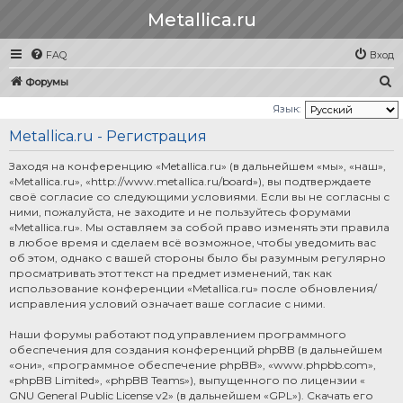
Metallica.ru
FAQ
Вход
П
Форумы
о
Язык:
и
Metallica.ru - Регистрация
с
Заходя на конференцию «Metallica.ru» (в дальнейшем «мы», «наш»,
к
«Metallica.ru», «http://www.metallica.ru/board»), вы подтверждаете
своё согласие со следующими условиями. Если вы не согласны с
ними, пожалуйста, не заходите и не пользуйтесь форумами
«Metallica.ru». Мы оставляем за собой право изменять эти правила
в любое время и сделаем всё возможное, чтобы уведомить вас
об этом, однако с вашей стороны было бы разумным регулярно
просматривать этот текст на предмет изменений, так как
использование конференции «Metallica.ru» после обновления/
исправления условий означает ваше согласие с ними.
Наши форумы работают под управлением программного
обеспечения для создания конференций phpBB (в дальнейшем
«они», «программное обеспечение phpBB», «www.phpbb.com»,
«phpBB Limited», «phpBB Teams»), выпущенного по лицензии «
GNU General Public License v2
» (в дальнейшем «GPL»). Скачать его