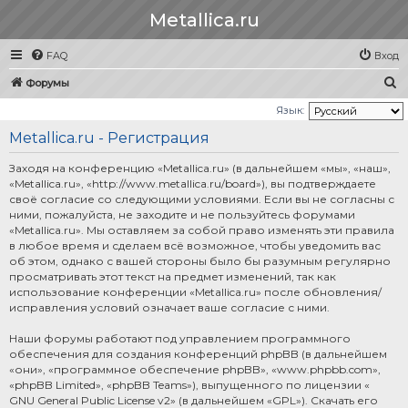
Metallica.ru
FAQ
Вход
П
Форумы
о
Язык:
и
Metallica.ru - Регистрация
с
Заходя на конференцию «Metallica.ru» (в дальнейшем «мы», «наш»,
к
«Metallica.ru», «http://www.metallica.ru/board»), вы подтверждаете
своё согласие со следующими условиями. Если вы не согласны с
ними, пожалуйста, не заходите и не пользуйтесь форумами
«Metallica.ru». Мы оставляем за собой право изменять эти правила
в любое время и сделаем всё возможное, чтобы уведомить вас
об этом, однако с вашей стороны было бы разумным регулярно
просматривать этот текст на предмет изменений, так как
использование конференции «Metallica.ru» после обновления/
исправления условий означает ваше согласие с ними.
Наши форумы работают под управлением программного
обеспечения для создания конференций phpBB (в дальнейшем
«они», «программное обеспечение phpBB», «www.phpbb.com»,
«phpBB Limited», «phpBB Teams»), выпущенного по лицензии «
GNU General Public License v2
» (в дальнейшем «GPL»). Скачать его