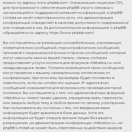
можно по адресу
www.phpbb.com
. Ограничения лицензии GPL
для программного обеспечения phpBB строго связаны с
организацией и поддержкой интернет-конференций, и phpBB
Limited не несёт ответственности за то, что администрация
конференций определяет в качестве допустимого содержания и/
или поведения в них. За дополнительной информацией о phpBB
обращайтесь по адресу
https://www.phpbb.com/
.
Вы соглашаетесь не размещать оскорбительных, угрожающих,
клеветнических сообщений, порнографических сообщений,
призывов к национальной розни и прочих сообщений, которые
могут нарушить законы вашей страны, страны, которая
предоставляет услуги хостинга для форумов «Metallica.ru» или
международное право. Попытки размещения таких сообщений
могут привести к вашему немедленному отключению от
конференции, при этом ваш провайдер будет поставлен в
известность, если мы сочтём это нужным. IP-адреса всех
сообщений сохраняются для возможности проведения такой
политики. Вы соглашаетесь с тем, что администраторы форумов
«Metallica.ru» имеют право удалить, отредактировать, перенести
или закрыть любую тему в любое время по своему усмотрению.
Как пользователь вы согласны с тем, что введённая вами
информация будет храниться в базе данных. Хотя эта
информация не будет открыта третьим лицам без вашего
разрешения, ни администрация конференции «Metallica.ru», ни
phpBB Limited не может быть ответственна за действия хакеров,