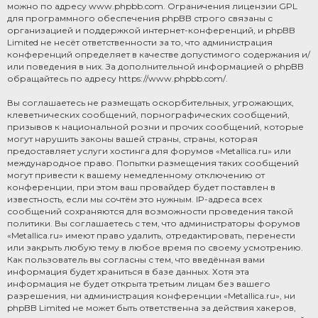
можно по адресу
www.phpbb.com
. Ограничения лицензии GPL
для программного обеспечения phpBB строго связаны с
организацией и поддержкой интернет-конференций, и phpBB
Limited не несёт ответственности за то, что администрация
конференций определяет в качестве допустимого содержания и/
или поведения в них. За дополнительной информацией о phpBB
обращайтесь по адресу
https://www.phpbb.com/
.
Вы соглашаетесь не размещать оскорбительных, угрожающих,
клеветнических сообщений, порнографических сообщений,
призывов к национальной розни и прочих сообщений, которые
могут нарушить законы вашей страны, страны, которая
предоставляет услуги хостинга для форумов «Metallica.ru» или
международное право. Попытки размещения таких сообщений
могут привести к вашему немедленному отключению от
конференции, при этом ваш провайдер будет поставлен в
известность, если мы сочтём это нужным. IP-адреса всех
сообщений сохраняются для возможности проведения такой
политики. Вы соглашаетесь с тем, что администраторы форумов
«Metallica.ru» имеют право удалить, отредактировать, перенести
или закрыть любую тему в любое время по своему усмотрению.
Как пользователь вы согласны с тем, что введённая вами
информация будет храниться в базе данных. Хотя эта
информация не будет открыта третьим лицам без вашего
разрешения, ни администрация конференции «Metallica.ru», ни
phpBB Limited не может быть ответственна за действия хакеров,