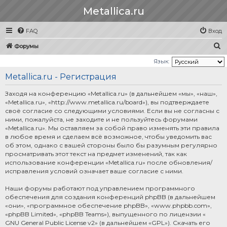
Metallica.ru
FAQ
Вход
П
Форумы
о
Язык:
и
Metallica.ru - Регистрация
с
Заходя на конференцию «Metallica.ru» (в дальнейшем «мы», «наш»,
к
«Metallica.ru», «http://www.metallica.ru/board»), вы подтверждаете
своё согласие со следующими условиями. Если вы не согласны с
ними, пожалуйста, не заходите и не пользуйтесь форумами
«Metallica.ru». Мы оставляем за собой право изменять эти правила
в любое время и сделаем всё возможное, чтобы уведомить вас
об этом, однако с вашей стороны было бы разумным регулярно
просматривать этот текст на предмет изменений, так как
использование конференции «Metallica.ru» после обновления/
исправления условий означает ваше согласие с ними.
Наши форумы работают под управлением программного
обеспечения для создания конференций phpBB (в дальнейшем
«они», «программное обеспечение phpBB», «www.phpbb.com»,
«phpBB Limited», «phpBB Teams»), выпущенного по лицензии «
GNU General Public License v2
» (в дальнейшем «GPL»). Скачать его